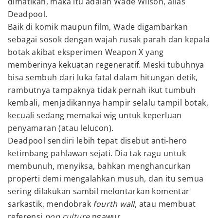
dimatikan, maka itu adalah Wade Wilson, alias
Deadpool.
Baik di komik maupun film, Wade digambarkan
sebagai sosok dengan wajah rusak parah dan kepala
botak akibat eksperimen Weapon X yang
memberinya kekuatan regeneratif. Meski tubuhnya
bisa sembuh dari luka fatal dalam hitungan detik,
rambutnya tampaknya tidak pernah ikut tumbuh
kembali, menjadikannya hampir selalu tampil botak,
kecuali sedang memakai wig untuk keperluan
penyamaran (atau lelucon).
Deadpool sendiri lebih tepat disebut anti-hero
ketimbang pahlawan sejati. Dia tak ragu untuk
membunuh, menyiksa, bahkan menghancurkan
properti demi mengalahkan musuh, dan itu semua
sering dilakukan sambil melontarkan komentar
sarkastik, mendobrak
fourth wall
, atau membuat
referensi
pop culture
ngawur.