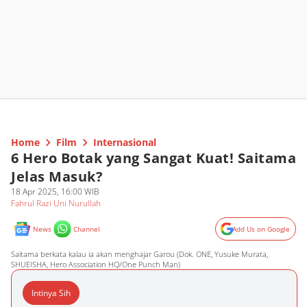
Home
Film
Internasional
6 Hero Botak yang Sangat Kuat! Saitama
Jelas Masuk?
18 Apr 2025, 16:00 WIB
Fahrul Razi Uni Nurullah
News
Channel
Add Us on Google
Saitama berkata kalau ia akan menghajar Garou (Dok. ONE, Yusuke Murata,
SHUEISHA, Hero Association HQ/One Punch Man)
Intinya Sih