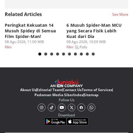
Related Articles
See More
Peringkat Kekuatan 14
6 Musuh Spider-Man MCU
4 
Musuh Spidey di Semua
yang Secara Fisik Lebih
Ye
Film Spider-Man!
Kuat dari Dia
B
08 Agu 2026, 11:00 WIB
08 Agu 2026, 10:00 WIB
07
Polls
Film
Film
Fi
About Us
Editorial Team
Contact Us
Terms of Services
Pedoman Media Siber
Index
Sitemap
Follow Us
Download