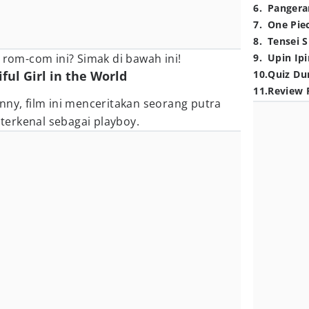
6
.
Pangera
7
.
One Pie
8
.
Tensei S
l rom-com ini? Simak di bawah ini!
9
.
Upin Ipi
ful Girl in the World
10
.
Quiz Du
11
.
Review 
nny, film ini menceritakan seorang putra
g terkenal sebagai playboy.