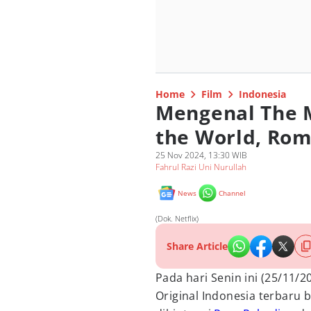
Home
Film
Indonesia
Mengenal The M
the World, Ro
25 Nov 2024, 13:30 WIB
Fahrul Razi Uni Nurullah
News
Channel
(Dok. Netflix)
Share Article
Pada hari Senin ini (25/11/2
Original Indonesia terbaru 