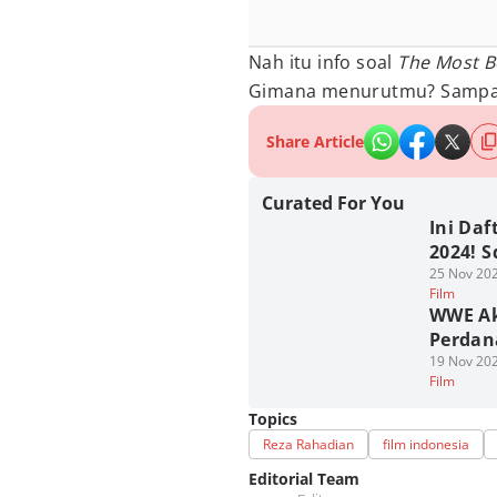
Nah itu info soal
The Most Be
Gimana menurutmu? Sampai
Share Article
Curated For You
Ini Da
2024! 
25 Nov 202
Film
WWE Aka
Perdana
19 Nov 202
Film
Topics
Reza Rahadian
film indonesia
Editorial Team