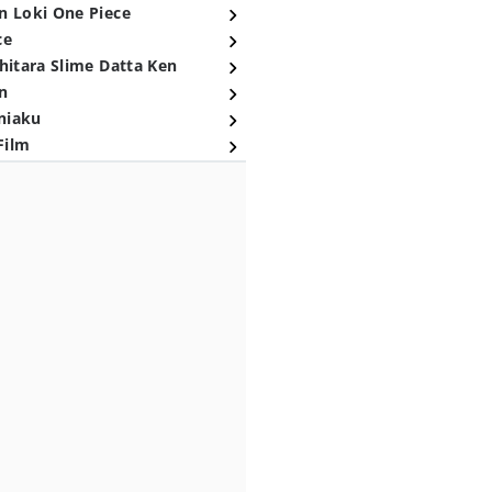
n Loki One Piece
ce
hitara Slime Datta Ken
n
niaku
Film