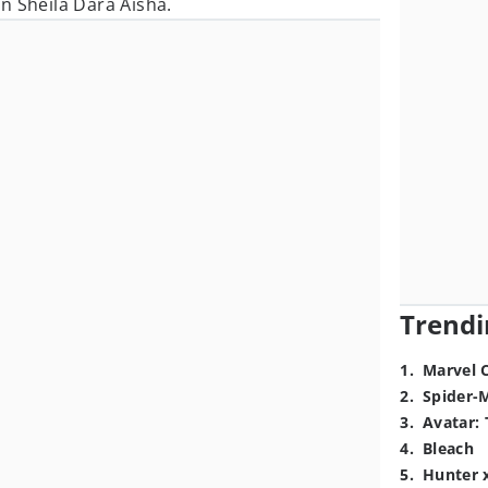
n Sheila Dara Aisha.
Trendi
1
.
Marvel 
2
.
Spider-
3
.
Avatar: 
4
.
Bleach
5
.
Hunter 