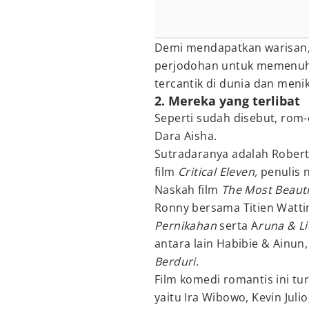
Demi mendapatkan warisan,
perjodohan untuk memenuh
tercantik di dunia dan meni
2. Mereka yang terlibat
Seperti sudah disebut, rom-
Dara Aisha.
Sutradaranya adalah Robert
film
Critical Eleven,
penulis 
Naskah film
The Most Beautif
Ronny bersama Titien Wattim
Pernikahan
serta A
runa & L
antara lain Habibie & Ainun
Berduri.
Film komedi romantis ini tu
yaitu Ira Wibowo, Kevin Juli