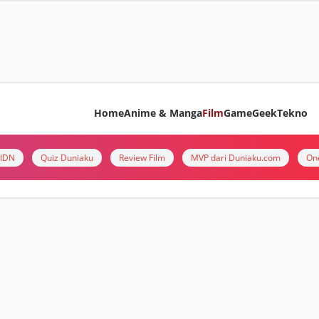
Home
Anime & Manga
Film
Game
Geek
Tekno
i IDN
Quiz Duniaku
Review Film
MVP dari Duniaku.com
On