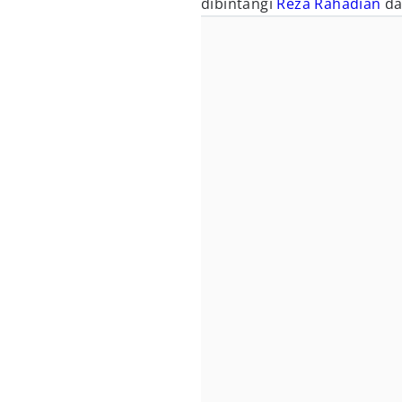
dibintangi
Reza Rahadian
da