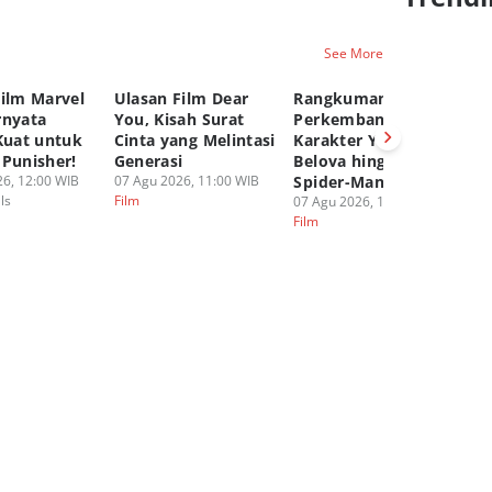
See More
Film Marvel
Ulasan Film Dear
Rangkuman
T
rnyata
You, Kisah Surat
Perkembangan
Ta
Kuat untuk
Cinta yang Melintasi
Karakter Yelena
M
 Punisher!
Generasi
Belova hingga
de
6, 12:00 WIB
07 Agu 2026, 11:00 WIB
Spider-Man BND
06
ls
Film
Fi
07 Agu 2026, 10:00 WIB
Film