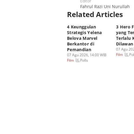
Editor
Fahrul Razi Uni Nurullah
Related Articles
4 Keunggulan
3 Hero 
Strategis Yelena
yang Te
Belova Marvel
Terlalu 
Berkantor di
Dilawan
Pemandian
07 Agu 202
Pol
Film
07 Agu 2026, 14:00 WIB
Polls
Film