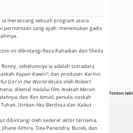
 ia merancang sebuah program acara
i permintaan sang ayah: menemukan gadis
kahinya.
com ini dibintangi Reza Rahadian dan Sheila
 Ronny, sebelumnya ia adalah sutradara
naskah
Kapan Kawin?,
dan produser
Kartini
.
ul Girl in the World
ditulis oleh Robert
ena, dikenal melalui film
Noktah Merah
Tonton lebi
idahnya
, dan Ifan Ismail, penulis naskah
, Tuhan, Izinkan Aku Berdosa dan
Kabut
rut dibintangi oleh sederet aktor ternama,
o, Jihane Almira, Dea Panendra, Bucek, dan