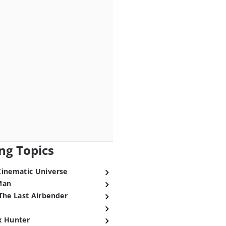
ng Topics
Cinematic Universe
Man
The Last Airbender
x Hunter