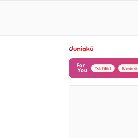
For
Yuk Pilih !
Iklanin d
You