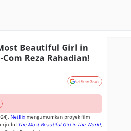
ost Beautiful Girl in
m-Com Reza Rahadian!
Add Us on Google
024),
Netflix
mengumumkan proyek film
berjudul
The Most Beautiful Girl in the World
,