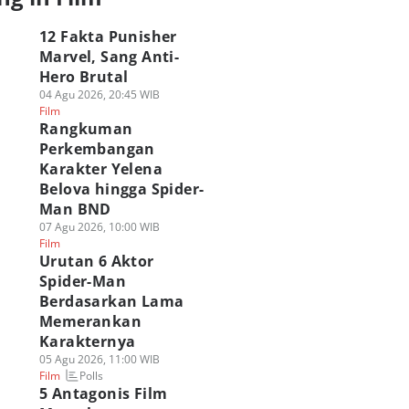
12 Fakta Punisher
Marvel, Sang Anti-
Hero Brutal
ahukah Kamu?
Apakah Ned Leeds
8 Kemiripan Zahee
04 Agu 2026, 20:45 WIB
hun Lahir Bibi
Mulai Ingat Peter
dan Tagah,
Film
ay MCU Sama
Parker di Spider-
Airbender Kuat
Rangkuman
ngan Aktrisnya!
Man Brand New
Musuh Avatar!
Perkembangan
 Agu 2026, 20:02 WIB
Day?
06 Agu 2026, 16:00 WIB
Polls
lm
Karakter Yelena
Film
06 Agu 2026, 17:00 WIB
Polls
Film
Belova hingga Spider-
Man BND
07 Agu 2026, 10:00 WIB
Film
Urutan 6 Aktor
Spider-Man
Berdasarkan Lama
Memerankan
Karakternya
05 Agu 2026, 11:00 WIB
Polls
Film
5 Antagonis Film