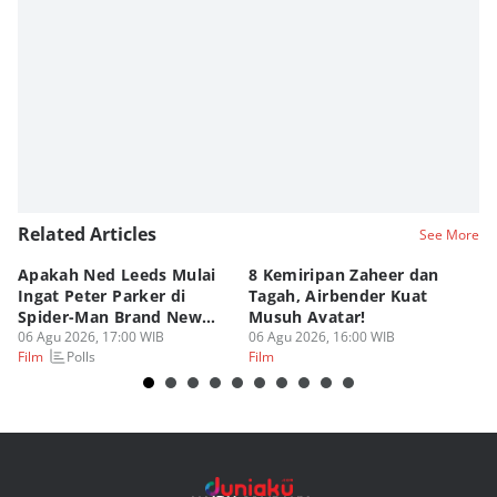
Related Articles
See More
Apakah Ned Leeds Mulai
8 Kemiripan Zaheer dan
Da
Ingat Peter Parker di
Tagah, Airbender Kuat
Ke
Spider-Man Brand New
Musuh Avatar!
B
Day?
06 Agu 2026, 17:00 WIB
06 Agu 2026, 16:00 WIB
06
Polls
Film
Film
Fi