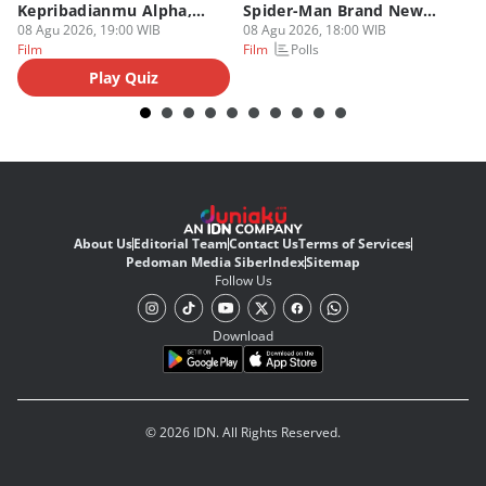
Kepribadianmu Alpha,
Spider-Man Brand New
A
Beta, atau Omega
08 Agu 2026, 19:00 WIB
Day
08 Agu 2026, 18:00 WIB
08
Polls
Film
Film
Fi
Play Quiz
About Us
Editorial Team
Contact Us
Terms of Services
Pedoman Media Siber
Index
Sitemap
Follow Us
Download
© 2026 IDN. All Rights Reserved.