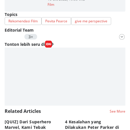
Film
Topics
Rekomendasi Film
Pevita Pearce
give me perspective
Editorial Team
3+
Editor
Tonton lebih seru di
Fahrul Razi Uni Nurullah
Editor
Nadia Agatha Pramesthi
Editor
Zihan Berliana Ram Ghani
Editor
Fahreza Murnanda
Related Articles
See More
[QUIZ] Dari Superhero
4 Kesalahan yang
4 
Marvel, Kami Tebak
Dilakukan Peter Parker di
Fa