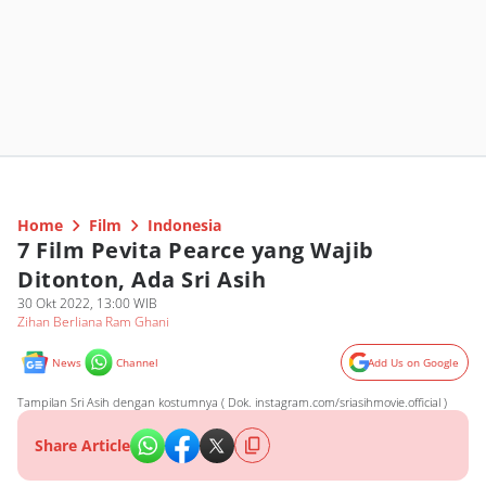
Home
Film
Indonesia
7 Film Pevita Pearce yang Wajib
Ditonton, Ada Sri Asih
30 Okt 2022, 13:00 WIB
Zihan Berliana Ram Ghani
News
Channel
Add Us on Google
Tampilan Sri Asih dengan kostumnya ( Dok. instagram.com/sriasihmovie.official )
Share Article