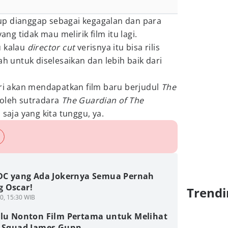
p dianggap sebagai kegagalan dan para
g tidak mau melirik film itu lagi.
u kalau
director
cut
verisnya itu bisa rilis
untuk diselesaikan dan lebih baik dari
ri akan mendapatkan film baru berjudul
The
 oleh sutradara
The Guardian of The
 saja yang kita tunggu, ya.
 DC yang Ada Jokernya Semua Pernah
 Oscar!
Trendi
0, 15:30 WIB
rlu Nonton Film Pertama untuk Melihat
e Squad James Gunn