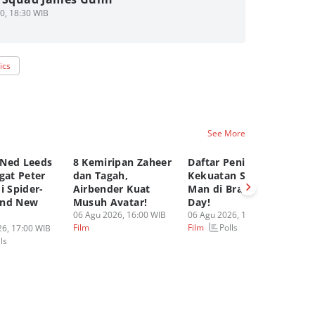
0, 18:30 WIB
ics
See More
Ned Leeds
8 Kemiripan Zaheer
Daftar Peningkatan
Ke
gat Peter
dan Tagah,
Kekuatan Spider-
Le
i Spider-
Airbender Kuat
Man di Brand New
Sp
and New
Musuh Avatar!
Day!
Ne
06 Agu 2026, 16:00 WIB
06 Agu 2026, 13:00 WIB
Te
Polls
Film
Film
6, 17:00 WIB
06
ls
Fi