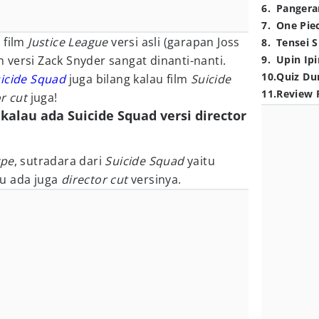
6
.
Pangera
7
.
One Pie
 film
Justice League
versi asli (garapan Joss
8
.
Tensei S
versi Zack Snyder sangat dinanti-nanti.
9
.
Upin Ipi
10
.
Quiz Du
icide Squad
juga bilang kalau film
Suicide
11
.
Review 
or cut
juga!
 kalau ada Suicide Squad versi director
ype
, sutradara dari
Suicide Squad
yaitu
u ada juga
director cut
versinya.