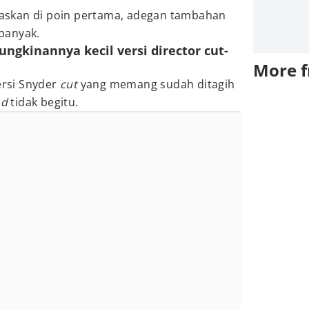
elaskan di poin pertama, adegan tambahan
 banyak.
ngkinannya kecil versi director cut-
More 
ersi Snyder
cut
yang memang sudah ditagih
ad
tidak begitu.