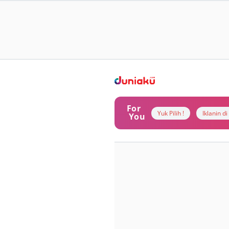
For
Yuk Pilih !
Iklanin d
You