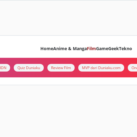
Home
Anime & Manga
Film
Game
Geek
Tekno
i IDN
Quiz Duniaku
Review Film
MVP dari Duniaku.com
On