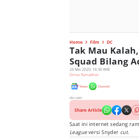
Home
Film
DC
Tak Mau Kalah,
Squad Bilang A
26 Mei 2020, 16:30 WIB
Dimas Ramadhan
News
Channel
cbr.com
Share Article
Saat ini internet sedang ra
League
versi Snyder
cut
.