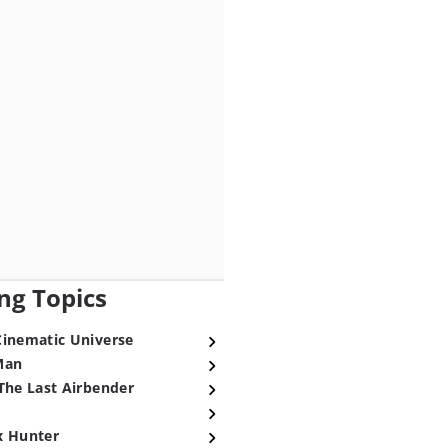
ng Topics
Cinematic Universe
Man
The Last Airbender
x Hunter