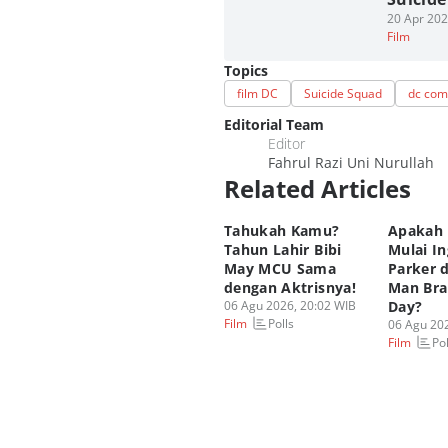
20 Apr 202
Film
Topics
film DC
Suicide Squad
dc com
Editorial Team
Editor
Fahrul Razi Uni Nurullah
Related Articles
Tahukah Kamu?
Apakah 
Tahun Lahir Bibi
Mulai In
May MCU Sama
Parker d
dengan Aktrisnya!
Man Br
06 Agu 2026, 20:02 WIB
Day?
Polls
Film
06 Agu 202
Pol
Film