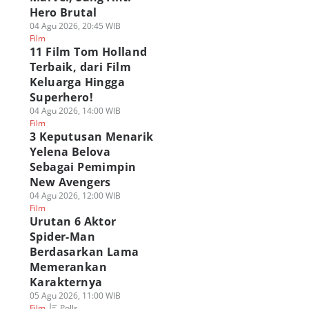
Hero Brutal
04 Agu 2026, 20:45 WIB
Film
11 Film Tom Holland
Terbaik, dari Film
Keluarga Hingga
Superhero!
04 Agu 2026, 14:00 WIB
Film
3 Keputusan Menarik
Yelena Belova
napa Punisher
Membedah Aspek
8 Fakta The Denie
Sebagai Pemimpin
bih Ramah di
Kesendirian 3
di Film Avatar Aan
New Avengers
ider-Man: Brand
Karakter Penting di
Kelompok Pembur
04 Agu 2026, 12:00 WIB
w Day? Ini
Spider-Man BND
Tongkat Sonam
Film
orinya
06 Agu 2026, 10:00 WIB
05 Agu 2026, 17:00 WIB
Urutan 6 Aktor
Polls
Film
Film
 Agu 2026, 12:00 WIB
Spider-Man
lm
Berdasarkan Lama
Memerankan
Karakternya
05 Agu 2026, 11:00 WIB
Polls
Film