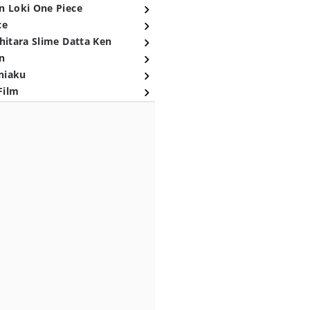
n Loki One Piece
ce
hitara Slime Datta Ken
n
niaku
Film