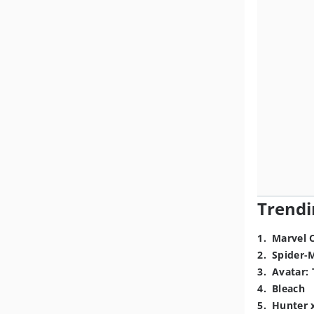
Trendi
1
.
Marvel 
2
.
Spider-
3
.
Avatar: 
4
.
Bleach
5
.
Hunter 