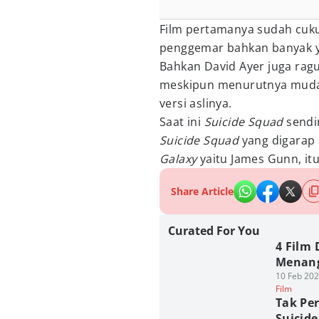
Film pertamanya sudah cuku
penggemar bahkan banyak yan
Bahkan David Ayer juga rag
meskipun menurutnya mudah 
versi aslinya.
Saat ini
Suicide Squad
sendi
Suicide Squad
yang digarap
Galaxy
yaitu James Gunn, itu
Share Article
Curated For You
4 Film
Menang
10 Feb 202
Film
Tak Pe
Suicid