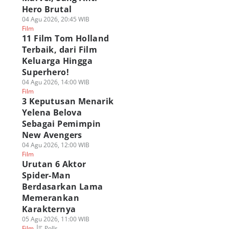
Hero Brutal
04 Agu 2026, 20:45 WIB
Film
11 Film Tom Holland
Terbaik, dari Film
Keluarga Hingga
Superhero!
04 Agu 2026, 14:00 WIB
Film
3 Keputusan Menarik
Yelena Belova
Sebagai Pemimpin
New Avengers
04 Agu 2026, 12:00 WIB
Film
Urutan 6 Aktor
Spider-Man
Berdasarkan Lama
napa Punisher
Membedah Aspek
8 Fakta The Denie
Memerankan
bih Ramah di
Kesendirian 3
di Film Avatar Aan
Karakternya
ider-Man: Brand
Karakter Penting di
Kelompok Pembur
05 Agu 2026, 11:00 WIB
w Day? Ini
Spider-Man BND
Tongkat Sonam
Polls
Film