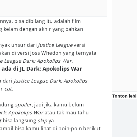
a, bisa dibilang itu adalah film
ng kelam dengan akhir yang bahkan
nyak unsur dari
Justice League
versi
akan di versi Joss Whedon yang ternyata
ce League Dark: Apokolips War
.
 ada di JL Dark: Apokolips War
a dari
Justice League Dark: Apokolips
er
cut
.
Tonton lebi
andung
spoiler
, jadi jika kamu belum
ark: Apokolips War
atau tak mau tahu
t
bisa langsung
skip
ya.
mbil bisa kamu lihat di poin-poin berikut