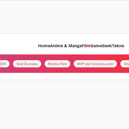
Home
Anime & Manga
Film
Game
Geek
Tekno
i IDN
Quiz Duniaku
Review Film
MVP dari Duniaku.com
On