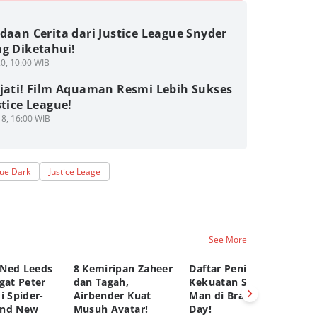
daan Cerita dari Justice League Snyder
ng Diketahui!
0, 10:00 WIB
ejati! Film Aquaman Resmi Lebih Sukses
stice League!
8, 16:00 WIB
gue Dark
Justice Leage
See More
Ned Leeds
8 Kemiripan Zaheer
Daftar Peningkatan
Ke
gat Peter
dan Tagah,
Kekuatan Spider-
Le
i Spider-
Airbender Kuat
Man di Brand New
Sp
and New
Musuh Avatar!
Day!
Ne