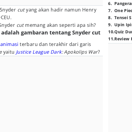
6
.
Pangera
Snyder
cut
yang akan hadir namun Henry
7
.
One Pie
DCEU.
8
.
Tensei S
Snyder
cut
memang akan seperti apa sih?
9
.
Upin Ipi
ar adalah gambaran tentang Snyder cut
10
.
Quiz Du
11
.
Review 
 animasi
terbaru dan terakhir dari garis
ue
yaitu
Justice League Dark
: Apokolips War
?