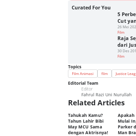
Curated For You
5 Perbe
Cut ya
26 Mei 202
Film
Raja S
dari Ju
30 Des 201
Film
Topics
Film Animasi
film
Justice Lea
Editorial Team
Editor
Fahrul Razi Uni Nurullah
Related Articles
Tahukah Kamu?
Apakah 
Tahun Lahir Bibi
Mulai In
May MCU Sama
Parker d
dengan Aktrisnya!
Man Br