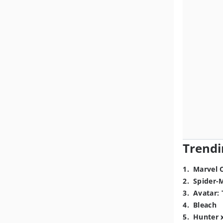
Trendi
1
.
Marvel 
2
.
Spider-
3
.
Avatar: 
4
.
Bleach
5
.
Hunter 