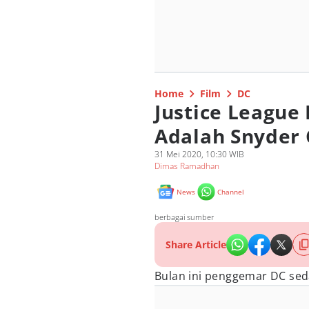
Home
Film
DC
Justice League
Adalah Snyder 
31 Mei 2020, 10:30 WIB
Dimas Ramadhan
News
Channel
berbagai sumber
Share Article
Bulan ini penggemar DC sed