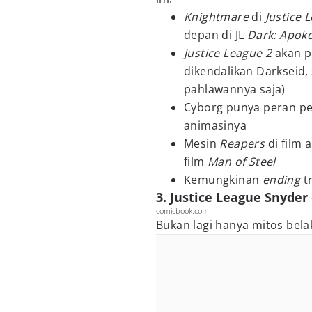
Knightmare
di
Justice 
depan di JL
Dark: Apoko
Justice League 2
akan p
dikendalikan Darkseid,
pahlawannya saja)
Cyborg punya peran pe
animasinya
Mesin
Reapers
di film
film
Man of Steel
Kemungkinan
ending
t
3. Justice League Snyder
comicbook.com
Bukan lagi hanya mitos bela