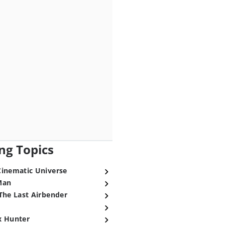
ng Topics
Cinematic Universe
Man
The Last Airbender
x Hunter