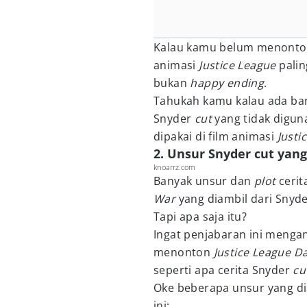
Kalau kamu belum menontonny
animasi
Justice League
pali
bukan
happy ending
.
Tahukah kamu kalau ada ba
Snyder
cut
yang tidak digun
dipakai di film animasi
Justi
2. Unsur Snyder cut yang
knoarrz.com
Banyak unsur dan
plot
cerit
War
yang diambil dari Snyd
Tapi apa saja itu?
Ingat penjabaran ini meng
menonton
Justice League D
seperti apa cerita Snyder
cu
Oke beberapa unsur yang dia
ini: