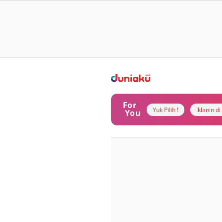
For
Yuk Pilih !
Iklanin d
You