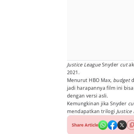
Justice League
Snyder
cut
ak
2021.
Menurut HBO Max,
budget
d
jadi harapannya film ini b
dengan versi asli.
Kemungkinan jika Snyder
cu
mendapatkan trilogi
Justice
Share Article