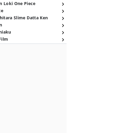
n Loki One Piece
ce
hitara Slime Datta Ken
n
niaku
Film