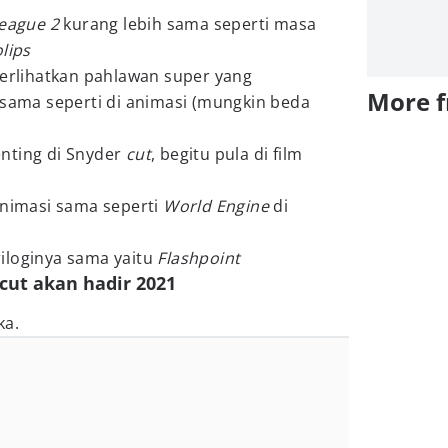
League 2
kurang lebih sama seperti masa
lips
erlihatkan pahlawan super yang
More 
 sama seperti di animasi (mungkin beda
nting di Snyder
cut
, begitu pula di film
 animasi sama seperti
World Engine
di
riloginya sama yaitu
Flashpoint
 cut akan hadir 2021
ka.