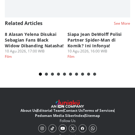
Related Articles
See More
8 Alasan Yelena Disukai
Siapa Jean DeWolff Polisi
Re
Sebagian Fans Black
Partner Spider-Man di
So
Widow Dibanding Natasha!
Komik? Ini Infonya!
B
10 Agu 2026, 17:00 WIB
10 Agu 2026, 16:00 WIB
10
Film
Film
Fi
About Us
Editorial Team
Contact Us
Terms of Services
Pedoman Media Siber
Index
Sitemap
Follow Us