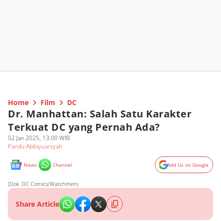
Home
Film
DC
Dr. Manhattan: Salah Satu Karakter
Terkuat DC yang Pernah Ada?
02 Jan 2025, 13:00 WIB
Pandu Abbiyuarsyah
News
Channel
Add Us on Google
(Dok. DC Comics/Watchmen)
Share Article