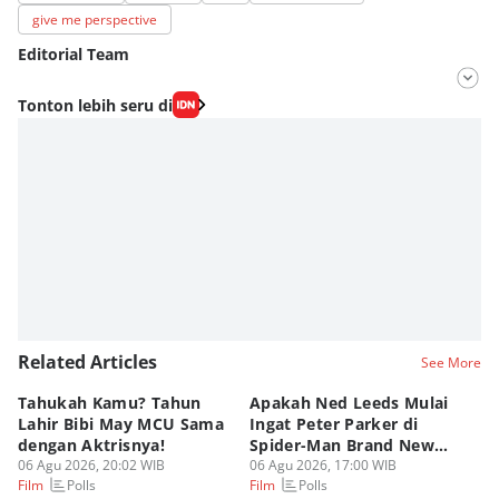
give me perspective
Editorial Team
Editor
Tonton lebih seru di
Nadia Agatha Pramesthi
Editor
Zihan Berliana Ram Ghani
Related Articles
See More
Tahukah Kamu? Tahun
Apakah Ned Leeds Mulai
8 
Lahir Bibi May MCU Sama
Ingat Peter Parker di
Ta
dengan Aktrisnya!
Spider-Man Brand New
M
06 Agu 2026, 20:02 WIB
Day?
06 Agu 2026, 17:00 WIB
06
Polls
Polls
Film
Film
Fi