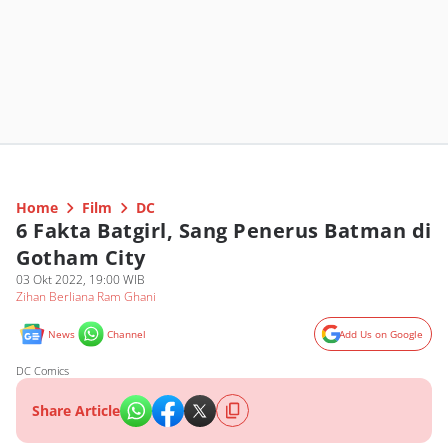
Home
Film
DC
6 Fakta Batgirl, Sang Penerus Batman di
Gotham City
03 Okt 2022, 19:00 WIB
Zihan Berliana Ram Ghani
News
Channel
Add Us on Google
DC Comics
Share Article