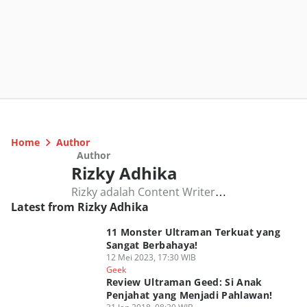
Home
Author
Author
Rizky Adhika
Rizky adalah Content Writer
Latest from Rizky Adhika
berpengalaman yang menulis di Duniaku,
fokusnya meliputi topik anime, manga, dan
11 Monster Ultraman Terkuat yang
geek. Rizky konsisten menyajikan tulisan
Sangat Berbahaya!
yang akurat dan berimbang.
12 Mei 2023, 17:30 WIB
Geek
Review Ultraman Geed: Si Anak
Penjahat yang Menjadi Pahlawan!