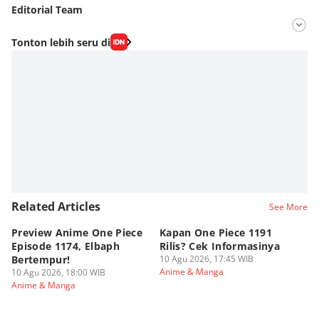
Editorial Team
Editor
Tonton lebih seru di
Fahrul Razi Uni Nurullah
Editor
Fahreza Murnanda
Related Articles
See More
Preview Anime One Piece
Kapan One Piece 1191
5
Episode 1174, Elbaph
Rilis? Cek Informasinya
Pi
Bertempur!
10 Agu 2026, 17:45 WIB
T
Anime & Manga
10 Agu 2026, 18:00 WIB
10
Anime & Manga
An