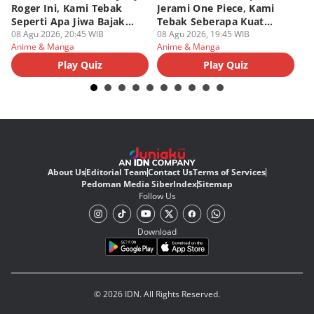
Roger Ini, Kami Tebak
Jerami One Piece, Kami
di
Seperti Apa Jiwa Bajak
Tebak Seberapa Kuat
K
Laut Dalam Dirimu
08 Agu 2026, 20:45 WIB
Mentalmu
08 Agu 2026, 19:45 WIB
08
Anime & Manga
Anime & Manga
An
Play Quiz
Play Quiz
About Us
Editorial Team
Contact Us
Terms of Services
Pedoman Media Siber
Index
Sitemap
Follow Us
Download
© 2026 IDN. All Rights Reserved.