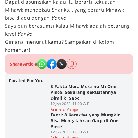
Dapat diasumsikan kalau itu berarti kekuatan
Mihawk mendekati Shanks... yang berarti Mihawk
bisa diadu dengan
Yonko
.
Saya pun berasumsi kalau Mihawk adalah petarung
level
Yonko
.
Gimana menurut kamu? Sampaikan di kolom
komentar!
Share Article
Curated For You
5 Fakta Mera Mera no Mi One
Piece! Sekarang Kekuatannya
Dimiliki Sabo
12 Jan 2023, 11:00 WIB
Anime & Manga
Teori: 8 Karakter yang Mungkin
Bisa Mengalahkan Garp di One
Piece!
12 Jan 2023, 12:00 WIB
Anime & Manga