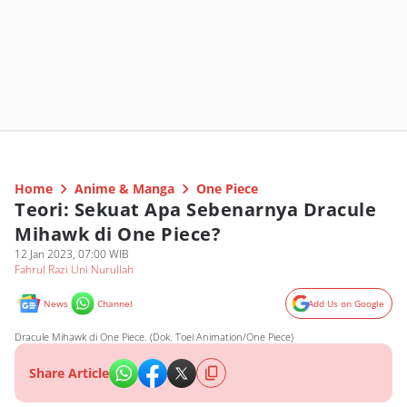
Home
Anime & Manga
One Piece
Teori: Sekuat Apa Sebenarnya Dracule
Mihawk di One Piece?
12 Jan 2023, 07:00 WIB
Fahrul Razi Uni Nurullah
News
Channel
Add Us on Google
Dracule Mihawk di One Piece. (Dok. Toei Animation/One Piece)
Share Article