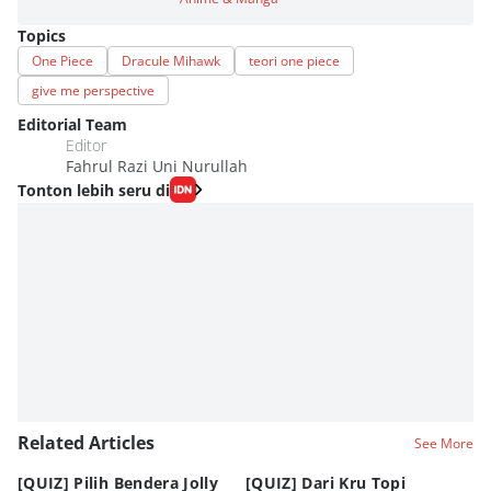
Topics
One Piece
Dracule Mihawk
teori one piece
give me perspective
Editorial Team
Editor
Fahrul Razi Uni Nurullah
Tonton lebih seru di
Related Articles
See More
[QUIZ] Pilih Bendera Jolly
[QUIZ] Dari Kru Topi
P