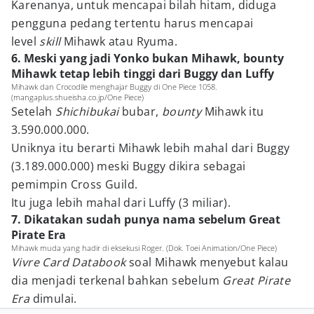
Karenanya, untuk mencapai bilah hitam, diduga
pengguna pedang tertentu harus mencapai
level
skill
Mihawk atau Ryuma.
6. Meski yang jadi Yonko bukan Mihawk, bounty
Mihawk tetap lebih tinggi dari Buggy dan Luffy
Mihawk dan Crocodile menghajar Buggy di One Piece 1058.
(mangaplus.shueisha.co.jp/One Piece)
Setelah
Shichibukai
bubar,
bounty
Mihawk itu
3.590.000.000.
Uniknya itu berarti Mihawk lebih mahal dari Buggy
(3.189.000.000) meski Buggy dikira sebagai
pemimpin Cross Guild.
Itu juga lebih mahal dari Luffy (3 miliar).
7. Dikatakan sudah punya nama sebelum Great
Pirate Era
Mihawk muda yang hadir di eksekusi Roger. (Dok. Toei Animation/One Piece)
Vivre Card Databook
soal Mihawk menyebut kalau
dia menjadi terkenal bahkan sebelum
Great Pirate
Era
dimulai.