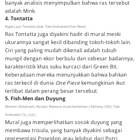
banyak analisis menyimpulkan bahwa ras tersebut
adalah Mink.
4. Tontatta
Bajak Laut Tontatta (dok. Toei Animation/One Piece)
Ras Tontatta juga diyakini hadir di mural meski
ukurannya sangat kecil dibanding tokoh-tokoh lain.
Ciri yang paling mudah dikenali adalah tubuh
mungil dengan ekor berbulu dan sebesar badannya,
karakteristik khas suku kurcaci dari Green Bit.
Keberadaan mereka menunjukkan bahwa bahkan
ras terkecil di dunia
One Piece
kemungkinan ikut
terlibat dalam perang besar tersebut.
5. Fish-Men dan Duyung
Momen Shirahoshi, Vivi dan Rebecca mulai berteman ( Eiichirou ODA, Toei
Animation Co., Ltd.)
Mural juga memperlihatkan sosok duyung yang
membawa trisula, yang banyak diyakini sebagai
representasi Poseidon atau leluhur dari Putri