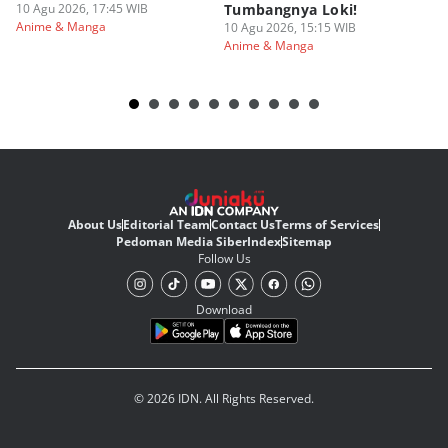
10 Agu 2026, 17:45 WIB
Tumbangnya Loki!
T
Anime & Manga
10 Agu 2026, 15:15 WIB
10
Anime & Manga
An
About Us
Editorial Team
Contact Us
Terms of Services
Pedoman Media Siber
Index
Sitemap
Follow Us
Download
© 2026 IDN. All Rights Reserved.