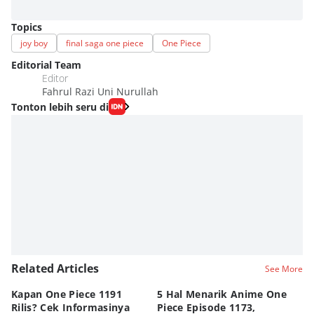
Topics
joy boy
final saga one piece
One Piece
Editorial Team
Editor
Fahrul Razi Uni Nurullah
Tonton lebih seru di
Related Articles
See More
Kapan One Piece 1191
5 Hal Menarik Anime One
8 
Rilis? Cek Informasinya
Piece Episode 1173,
Ke