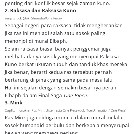
penting dari konflik besar sejak zaman kuno.
2. Raksasa dan Raksasa Kuno
senjata Loki (dok. Shueisha/One Piece)
Sebagai negeri para raksasa, tidak mengherankan
jika ras ini menjadi salah satu sosok paling
menonjol di mural Elbaph.
Selain raksasa biasa, banyak penggemar juga
melihat adanya sosok yang menyerupai Raksasa
Kuno berkat ukuran tubuh dan tanduk khas mereka.
Jika benar, berarti kedua ras tersebut pernah
bertarung di pihak yang sama pada masa lalu.
Hal ini sejalan dengan semakin besarnya peran
Elbaph dalam Final Saga
One Piece
.
3. Mink
Cuplikan karakter Ras Mink di semesta One Piece (dok. Toei Animation/ One Piece)
Ras Mink juga diduga muncul dalam mural melalui
sosok humanoid berbulu dan berkepala menyerupai
hewan yang membawa pedang.