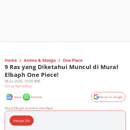
Home
Anime & Manga
One Piece
9 Ras yang Diketahui Muncul di Mural
Elbaph One Piece!
08 Jul 2026, 16:00 WIB
Dimas Ramadhan
News
Channel
Add Us on Google
Mural Elbaph di Anime One Piece
Intinya Sih