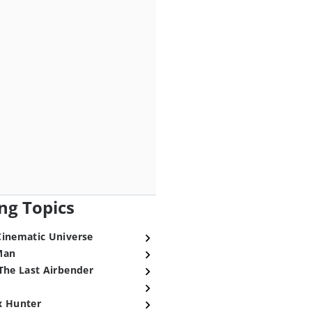
ng Topics
Cinematic Universe
Man
The Last Airbender
x Hunter