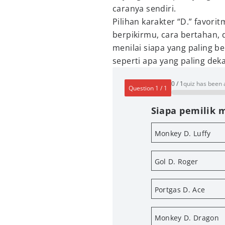
caranya sendiri.
Pilihan karakter “D.” favori
berpikirmu, cara bertahan, 
menilai siapa yang paling 
seperti apa yang paling dek
0
/
1
quiz has been
Question
1
/
1
Siapa pemilik m
Monkey D. Luffy
Gol D. Roger
Portgas D. Ace
Monkey D. Dragon