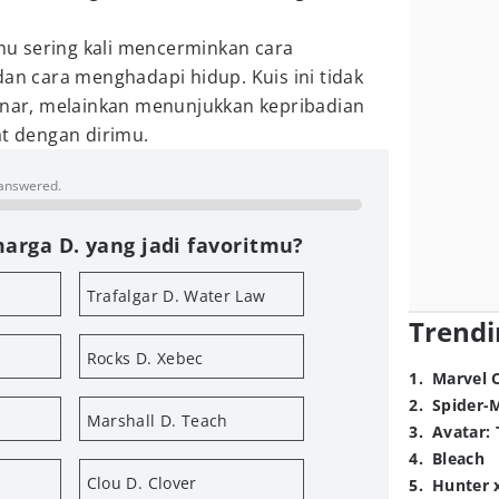
tmu sering kali mencerminkan cara
dan cara menghadapi hidup. Kuis ini tidak
benar, melainkan menunjukkan kepribadian
at dengan dirimu.
 answered.
arga D. yang jadi favoritmu?
Trafalgar D. Water Law
Trendi
Rocks D. Xebec
1
.
Marvel 
2
.
Spider-
Marshall D. Teach
3
.
Avatar: 
4
.
Bleach
Clou D. Clover
5
.
Hunter 