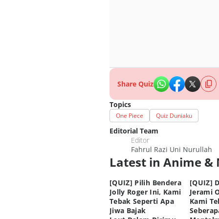
Share Quiz
Topics
One Piece
Quiz Duniaku
Editorial Team
Editor
Fahrul Razi Uni Nurullah
Latest in Anime &
[QUIZ] Pilih Bendera
[QUIZ] D
Jolly Roger Ini, Kami
Jerami O
Tebak Seperti Apa
Kami Te
Jiwa Bajak
Seberap