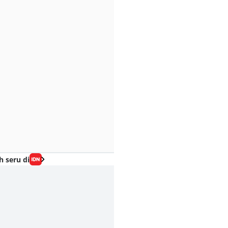
h seru di
 Fakta Diablo
Begini Perkiraan
[QUIZ] Pilih Kru To
nsura, Iblis
Cerita di Anime One
Jerami Berikut, Ka
erkuat Bawahan
Piece Setelah Arc
Tahu Sisi Melankol
imuru
Elbaph
Dirimu