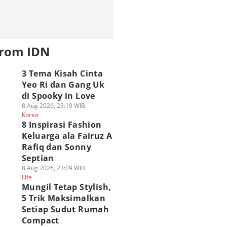
 Agu 2026, 11:00 WIB
08 Agu 2026, 09:00 WIB
07 Agu 2026, 20:45 WIB
ime & Manga
Anime & Manga
Anime & Manga
Play Quiz
from IDN
3 Tema Kisah Cinta
Yeo Ri dan Gang Uk
di Spooky in Love
8 Aug 2026, 23:19 WIB
Korea
8 Inspirasi Fashion
Keluarga ala Fairuz A
Rafiq dan Sonny
Septian
8 Aug 2026, 23:09 WIB
Life
Mungil Tetap Stylish,
5 Trik Maksimalkan
Setiap Sudut Rumah
Compact