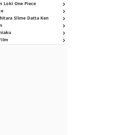
n Loki One Piece
ce
hitara Slime Datta Ken
n
niaku
Film