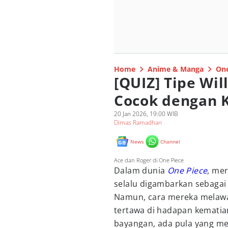
Home
Anime & Manga
One
[QUIZ] Tipe Wil
Cocok dengan 
20 Jan 2026, 19:00 WIB
Dimas Ramadhan
News
Channel
Ace dan Roger di One Piece
Dalam dunia
One Piece
, me
selalu digambarkan sebagai
Namun, cara mereka melawan
tertawa di hadapan kematian
bayangan, ada pula yang m