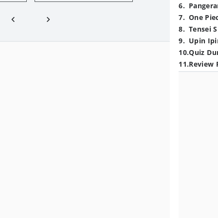
6
.
Pangera
7
.
One Pie
8
.
Tensei S
9
.
Upin Ipi
10
.
Quiz Du
11
.
Review 