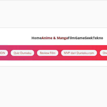
Home
Anime & Manga
Film
Game
Geek
Tekno
i IDN
Quiz Duniaku
Review Film
MVP dari Duniaku.com
On