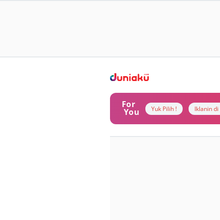
For
Yuk Pilih !
Iklanin d
You