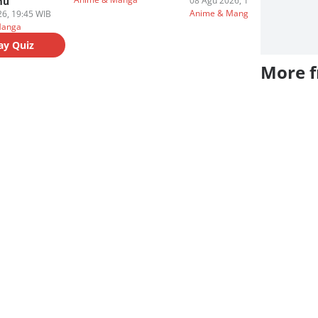
mu
08 Agu 2026, 13:00 WIB
08
Anime & Manga
An
6, 19:45 WIB
Manga
ay Quiz
More 