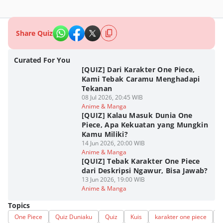
Share Quiz
Curated For You
[QUIZ] Dari Karakter One Piece,
Kami Tebak Caramu Menghadapi
Tekanan
08 Jul 2026, 20:45 WIB
Anime & Manga
[QUIZ] Kalau Masuk Dunia One
Piece, Apa Kekuatan yang Mungkin
Kamu Miliki?
14 Jun 2026, 20:00 WIB
Anime & Manga
[QUIZ] Tebak Karakter One Piece
dari Deskripsi Ngawur, Bisa Jawab?
13 Jun 2026, 19:00 WIB
Anime & Manga
Topics
One Piece
Quiz Duniaku
Quiz
Kuis
karakter one piece
B