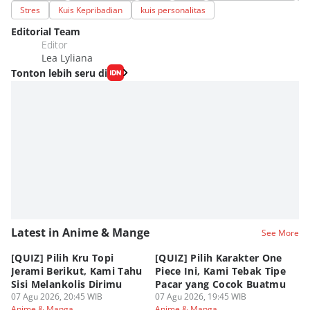
Stres
Kuis Kepribadian
kuis personalitas
Editorial Team
Editor
Lea Lyliana
Tonton lebih seru di
Latest in Anime & Mange
See More
[QUIZ] Pilih Kru Topi
[QUIZ] Pilih Karakter One
7 
Jerami Berikut, Kami Tahu
Piece Ini, Kami Tebak Tipe
Ha
Sisi Melankolis Dirimu
Pacar yang Cocok Buatmu
Me
07 Agu 2026, 20:45 WIB
07 Agu 2026, 19:45 WIB
07
Anime & Manga
Anime & Manga
An