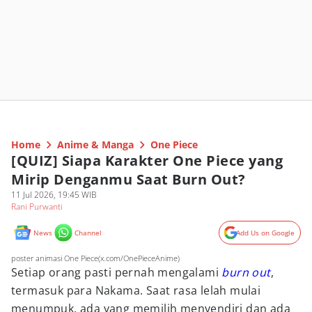
Home
Anime & Manga
One Piece
[QUIZ] Siapa Karakter One Piece yang
Mirip Denganmu Saat Burn Out?
11 Jul 2026, 19:45 WIB
Rani Purwanti
News
Channel
Add Us on Google
poster animasi One Piece(x.com/OnePieceAnime)
Setiap orang pasti pernah mengalami
burn out
,
termasuk para Nakama. Saat rasa lelah mulai
menumpuk, ada yang memilih menyendiri dan ada