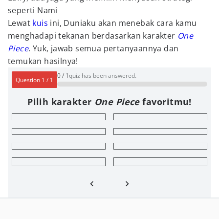
seperti Nami
Lewat
kuis
ini, Duniaku akan menebak cara kamu
menghadapi tekanan berdasarkan karakter
One
Piece
. Yuk, jawab semua pertanyaannya dan
temukan hasilnya!
0
/
1
quiz has been answered.
Question
1
/
1
Pilih karakter
One Piece
favoritmu!