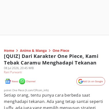
Home
Anime & Manga
One Piece
[QUIZ] Dari Karakter One Piece, Kami
Tebak Caramu Menghadapi Tekanan
08 Jul 2026, 20:45 WIB
Rani Purwanti
News
Channel
Add Us on Google
potret One Piece (X.com/OPcom_info)
Setiap orang, tentu punya cara berbeda saat
menghadapi tekanan. Ada yang tetap santai seperti
Luffy, ada juga yang memilih menyusun strategi