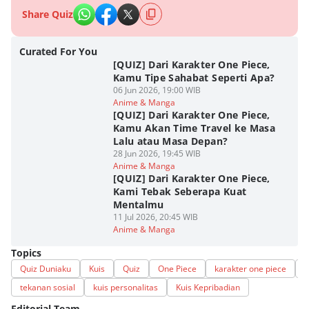
Share Quiz
Curated For You
[QUIZ] Dari Karakter One Piece,
Kamu Tipe Sahabat Seperti Apa?
06 Jun 2026, 19:00 WIB
Anime & Manga
[QUIZ] Dari Karakter One Piece,
Kamu Akan Time Travel ke Masa
Lalu atau Masa Depan?
28 Jun 2026, 19:45 WIB
Anime & Manga
[QUIZ] Dari Karakter One Piece,
Kami Tebak Seberapa Kuat
Mentalmu
11 Jul 2026, 20:45 WIB
Anime & Manga
Topics
Quiz Duniaku
Kuis
Quiz
One Piece
karakter one piece
t
tekanan sosial
kuis personalitas
Kuis Kepribadian
Editorial Team