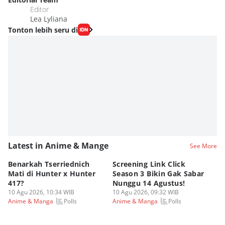
Editor
Lea Lyliana
Tonton lebih seru di
Latest in Anime & Mange
See More
Benarkah Tserriednich
Screening Link Click
3 
Mati di Hunter x Hunter
Season 3 Bikin Gak Sabar
Me
417?
Nunggu 14 Agustus!
Im
10 Agu 2026, 10:34 WIB
10 Agu 2026, 09:32 WIB
10
Polls
Polls
Anime & Manga
Anime & Manga
An