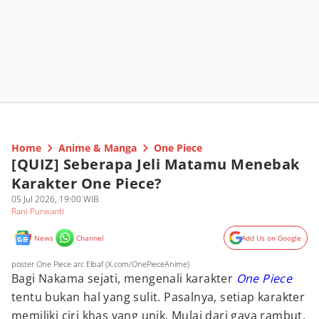
Home
Anime & Manga
One Piece
[QUIZ] Seberapa Jeli Matamu Menebak
Karakter One Piece?
05 Jul 2026, 19:00 WIB
Rani Purwanti
News
Channel
Add Us on Google
poster One Piece arc Elbaf (X.com/OnePieceAnime)
Bagi Nakama sejati, mengenali karakter
One Piece
tentu bukan hal yang sulit. Pasalnya, setiap karakter
memiliki ciri khas yang unik. Mulai dari gaya rambut,