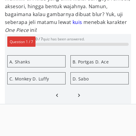
aksesori, hingga bentuk wajahnya. Namun,
bagaimana kalau gambarnya dibuat blur? Yuk, uji
seberapa jeli matamu lewat
kuis
menebak karakter
One Piece
ini!
0
/
7
quiz has been answered.
Question
1
/
7
A. Shanks
B. Portgas D. Ace
C. Monkey D. Luffy
D. Sabo