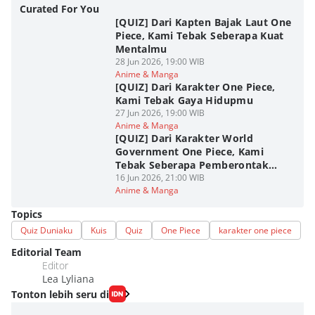
Curated For You
[QUIZ] Dari Kapten Bajak Laut One
Piece, Kami Tebak Seberapa Kuat
Mentalmu
28 Jun 2026, 19:00 WIB
Anime & Manga
[QUIZ] Dari Karakter One Piece,
Kami Tebak Gaya Hidupmu
27 Jun 2026, 19:00 WIB
Anime & Manga
[QUIZ] Dari Karakter World
Government One Piece, Kami
Tebak Seberapa Pemberontak
Dirimu
16 Jun 2026, 21:00 WIB
Anime & Manga
Topics
Quiz Duniaku
Kuis
Quiz
One Piece
karakter one piece
Editorial Team
Editor
Lea Lyliana
Tonton lebih seru di