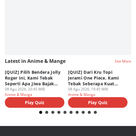
Latest in Anime & Mange
See More
[QUIZ] Pilih Bendera Jolly
[QUIZ] Dari Kru Topi
P
Roger Ini, Kami Tebak
Jerami One Piece, Kami
di
Seperti Apa Jiwa Bajak
Tebak Seberapa Kuat
K
Laut Dalam Dirimu
08 Agu 2026, 20:45 WIB
Mentalmu
08 Agu 2026, 19:45 WIB
08
Anime & Manga
Anime & Manga
An
Play Quiz
Play Quiz