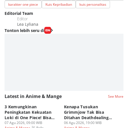
karakter one piece
Kuis Kepribadian
kuis personalitas
Editorial Team
Editor
Lea Lyliana
Tonton lebih seru di
Latest in Anime & Mange
See More
3 Kemungkinan
Kenapa Tusukan
8 
Peningkatan Kekuatan
Grimmjow Tak Bisa
C
Loki di One Piece! Bisa
Ditahan Deathdealing
(d
Lebih OP?
07 Agu 2026, 09:00 WIB
Askin Bleach?
06 Agu 2026, 19:00 WIB
06
Polls
Anime & Manga
Anime & Manga
An