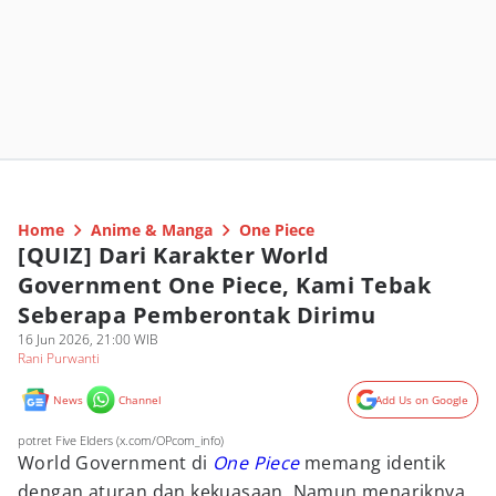
Home
Anime & Manga
One Piece
[QUIZ] Dari Karakter World
Government One Piece, Kami Tebak
Seberapa Pemberontak Dirimu
16 Jun 2026, 21:00 WIB
Rani Purwanti
News
Channel
Add Us on Google
potret Five Elders (x.com/OPcom_info)
World Government di
One Piece
memang identik
dengan aturan dan kekuasaan. Namun menariknya,