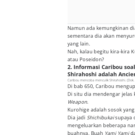
Namun ada kemungkinan dia 
sementara dia akan menyu
yang lain.
Nah, kalau begitu kira-kira
atau Poseidon?
2. Informasi Caribou soa
Shirahoshi adalah Anci
Caribou mencoba menculik Shirahoshi. (Dok.
Di bab 650, Caribou mengu
Di situ dia mendengar jelas
Weapon
.
Kurohige adalah sosok yang 
Dia jadi
Shichibukai
supaya 
mengeluarkan beberapa nara
buahnya, Buah
Yami Yami
d