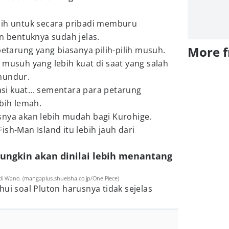
lih untuk secara pribadi memburu
an bentuknya sudah jelas.
More 
petarung yang biasanya pilih-pilih musuh.
 musuh yang lebih kuat di saat yang salah
mundur.
i kuat... sementara para petarung
ebih lemah.
snya akan lebih mudah bagi Kurohige.
sh-Man Island itu lebih jauh dari
.
ungkin akan dinilai lebih menantang
i Wano. (mangaplus.shueisha.co.jp/One Piece)
hui soal Pluton harusnya tidak sejelas