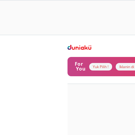
For
Yuk Pilih !
Iklanin d
You