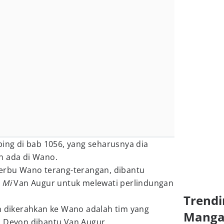
ping di bab 1056, yang seharusnya dia
n ada di Wano.
yerbu Wano terang-terangan, dibantu
 Mi
Van Augur untuk melewati perlindungan
Trendi
n dikerahkan ke Wano adalah tim yang
Mang
a Devon dibantu Van Augur.