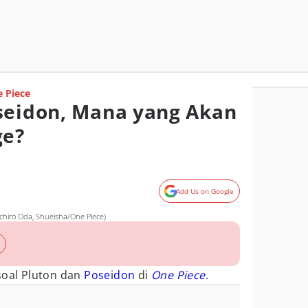
 Piece
seidon, Mana yang Akan
ge?
Add Us on Google
ichiro Oda, Shueisha/One Piece)
soal Pluton dan
Poseidon
di
One Piece
.