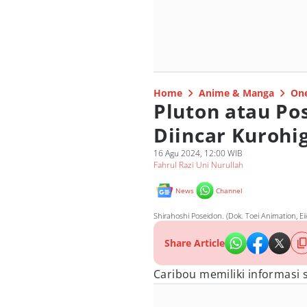
Home
Anime & Manga
One
Pluton atau Po
Diincar Kurohi
16 Agu 2024, 12:00 WIB
Fahrul Razi Uni Nurullah
News
Channel
Shirahoshi Poseidon. (Dok. Toei Animation, Ei
Share Article
Caribou memiliki informasi 