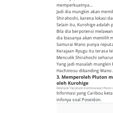
memperkuatnya...
Jadi dia mungkin akan memi
Shirahoshi, karena lokasi d
Selain itu, Kurohige adalah 
Bila dia berpotensi melawan
dia biasanya akan memilih 
Samurai Wano punya reputas
Kerajaan Ryugu itu terasa l
Menculik Shirahoshi seharu
Yang jadi masalah mungkin Fi
Hachinosu dibanding Wano
3. Memperoleh Pluton m
oleh Kurohige
Kelompok Topi Jerami membicarakan Pluton d
Informasi yang Caribou keta
infonya soal Poseidon.