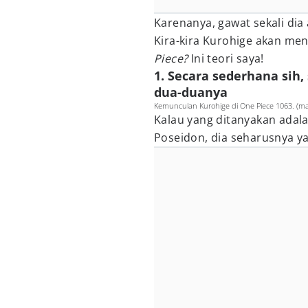
Karenanya, gawat sekali dia
Kira-kira Kurohige akan me
Piece?
Ini teori saya!
1. Secara sederhana sih
dua-duanya
Kemunculan Kurohige di One Piece 1063. (ma
Kalau yang ditanyakan adal
Poseidon, dia seharusnya y