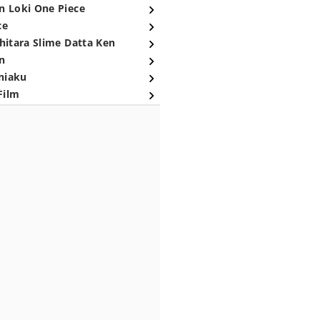
n Loki One Piece
ce
hitara Slime Datta Ken
n
niaku
Film