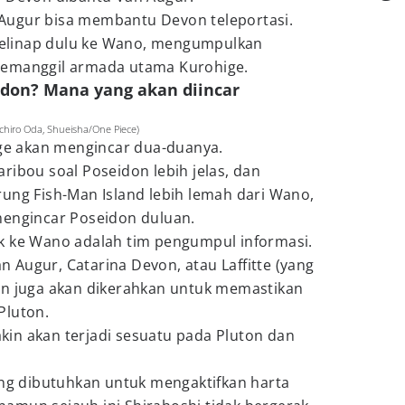
Augur bisa membantu Devon teleportasi.
elinap dulu ke Wano, mengumpulkan
memanggil armada utama Kurohige.
eidon? Mana yang akan diincar
ichiro Oda, Shueisha/One Piece)
ige akan mengincar dua-duanya.
ribou soal Poseidon lebih jelas, dan
ung Fish-Man Island lebih lemah dari Wano,
mengincar Poseidon duluan.
k ke Wano adalah tim pengumpul informasi.
Van Augur, Catarina Devon, atau Laffitte (yang
an juga akan dikerahkan untuk memastikan
Pluton.
yakin akan terjadi sesuatu pada Pluton dan
 dibutuhkan untuk mengaktifkan harta