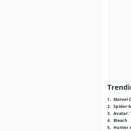
Trendi
1
.
Marvel 
2
.
Spider-
3
.
Avatar: 
4
.
Bleach
5
.
Hunter 