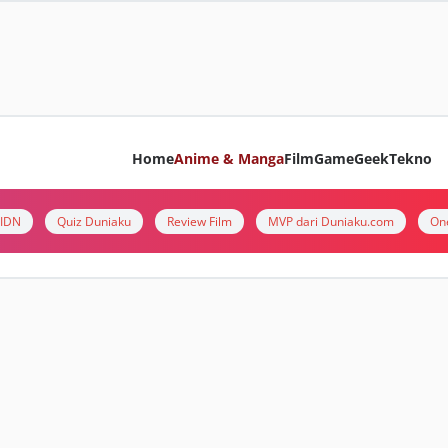
Home
Anime & Manga
Film
Game
Geek
Tekno
i IDN
Quiz Duniaku
Review Film
MVP dari Duniaku.com
On