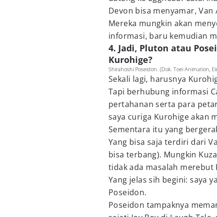
Devon bisa menyamar, Van 
Mereka mungkin akan meny
informasi, baru kemudian 
4. Jadi, Pluton atau Pos
Kurohige?
Shirahoshi Poseidon. (Dok. Toei Animation, Ei
Sekali lagi, harusnya Kuroh
Tapi berhubung informasi Ca
pertahanan serta para petar
saya curiga Kurohige akan 
Sementara itu yang bergera
Yang bisa saja terdiri dari 
bisa terbang). Mungkin Kuz
tidak ada masalah merebut 
Yang jelas sih begini: saya 
Poseidon.
Poseidon tampaknya memang