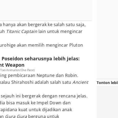
hanya akan bergerak ke salah satu saja,
ruh
Titanic Captain
lain untuk mengincar
 Kurohige akan memilih mengincar Pluton
l Poseidon seharusnya lebih jelas:
ent Weapon
 Toei Animation/One Piece)
ping pembicaraan Neptune dan Robin.
 kalau Shirahoshi adalah salah satu
Ancient
Tonton lebi
sejauh ini bergerak dengan rencana jelas.
dia bisa masuk ke Impel Down dan
pidana kuat untuk dijadikan anak
an
Gura Gura
berguna untuk