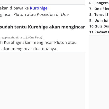
6
.
Pangera
 akan dibawa ke
Kurohige
.
7
.
One Pie
ngincar Pluton atau Poseidon di
One
8
.
Tensei S
9
.
Upin Ipi
, sudah tentu Kurohige akan mengincar
10
.
Quiz Du
11
.
Review 
ngaplus.shueisha.co.jp/One Piece)
ah Kurohige akan mengincar Pluton atau
a akan mengincar dua-duanya.