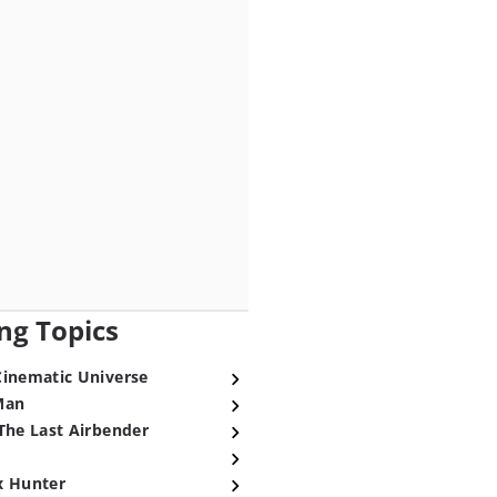
ng Topics
Cinematic Universe
Man
The Last Airbender
x Hunter