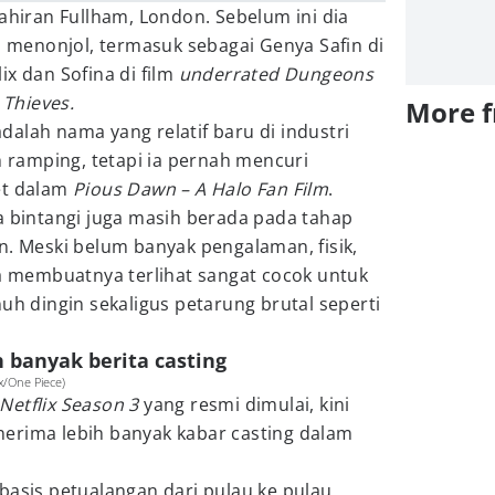
lahiran Fullham, London. Sebelum ini dia
lm menonjol, termasuk sebagai Genya Safin di
lix dan Sofina di film
underrated Dungeons
Thieves.
More 
alah nama yang relatif baru di industri
h ramping, tetapi ia pernah mencuri
et dalam
Pious Dawn – A Halo Fan Film
.
a bintangi juga masih berada pada tahap
n. Meski belum banyak pengalaman, fisik,
membuatnya terlihat sangat cocok untuk
dingin sekaligus petarung brutal seperti
h banyak berita casting
ix/One Piece)
Netflix Season 3
yang resmi dimulai, kini
erima lebih banyak kabar casting dalam
basis petualangan dari pulau ke pulau