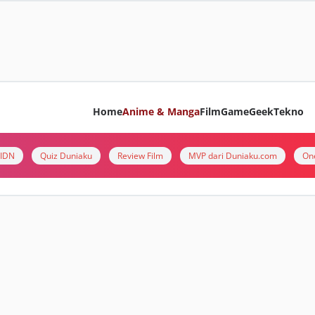
Home
Anime & Manga
Film
Game
Geek
Tekno
i IDN
Quiz Duniaku
Review Film
MVP dari Duniaku.com
On