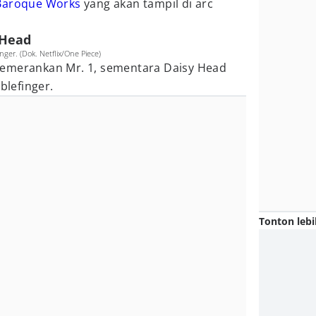
Baroque Works
yang akan tampil di arc
 Head
er. (Dok. Netflix/One Piece)
memerankan Mr. 1, sementara Daisy Head
lefinger.
Tonton lebi