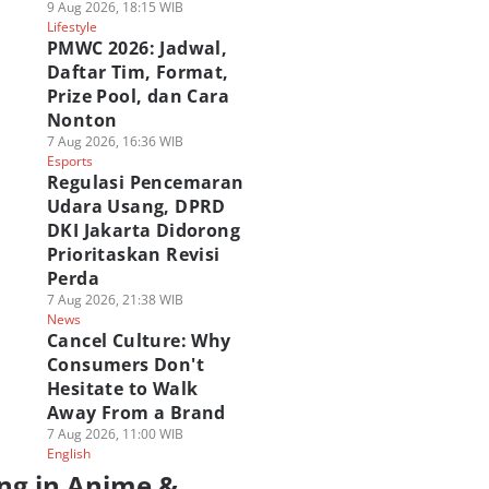
9 Aug 2026, 18:15 WIB
Lifestyle
PMWC 2026: Jadwal,
Daftar Tim, Format,
Prize Pool, dan Cara
Nonton
7 Aug 2026, 16:36 WIB
Esports
Regulasi Pencemaran
Udara Usang, DPRD
DKI Jakarta Didorong
Prioritaskan Revisi
Perda
7 Aug 2026, 21:38 WIB
News
Cancel Culture: Why
Consumers Don't
Hesitate to Walk
Away From a Brand
7 Aug 2026, 11:00 WIB
English
ng in Anime &