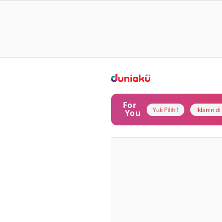
For
Yuk Pilih !
Iklanin d
You