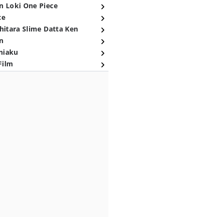
n Loki One Piece
ce
hitara Slime Datta Ken
n
niaku
Film