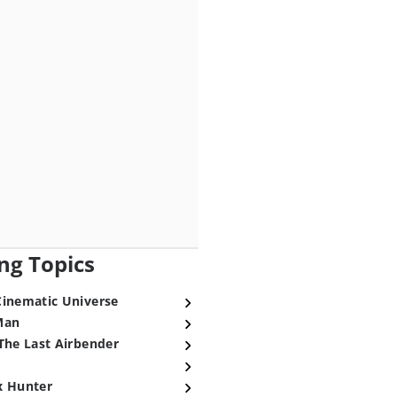
ng Topics
Cinematic Universe
Man
The Last Airbender
x Hunter