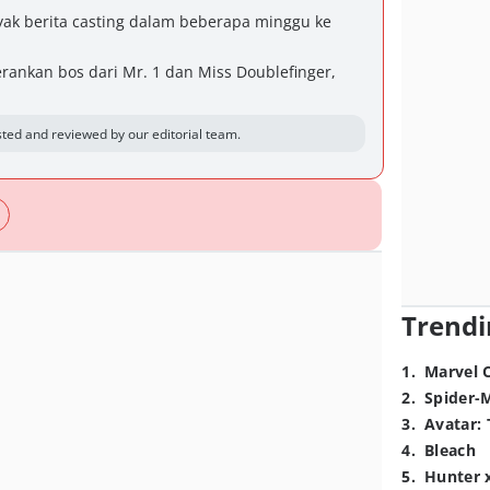
yak berita casting dalam beberapa minggu ke
ankan bos dari Mr. 1 dan Miss Doublefinger,
ted and reviewed by our editorial team.
Trendi
1
.
Marvel 
2
.
Spider-
3
.
Avatar: 
4
.
Bleach
5
.
Hunter 