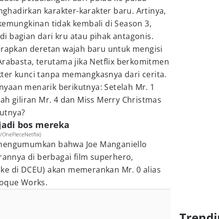
hadirkan karakter-karakter baru. Artinya,
kemungkinan tidak kembali di Season 3,
 bagian dari kru atau pihak antagonis.
harapkan deretan wajah baru untuk mengisi
Arabasta, terutama jika Netflix berkomitmen
ter kunci tanpa memangkasnya dari cerita.
yaan menarik berikutnya: Setelah Mr. 1
ah giliran Mr. 4 dan Miss Merry Christmas
utnya?
 jadi bos mereka
/OnePieceNetflix)
 mengumumkan bahwa Joe Manganiello
erannya di berbagai film superhero,
ke di DCEU) akan memerankan Mr. 0 alias
roque Works.
Trendi