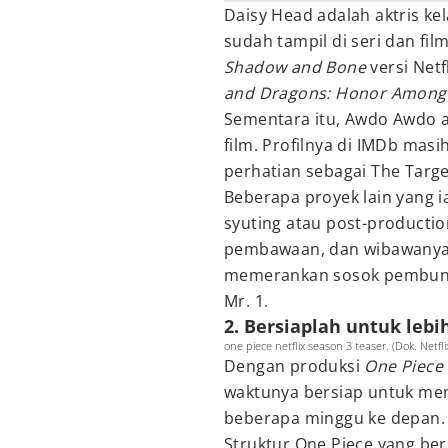
Daisy Head adalah aktris ke
sudah tampil di seri dan fi
Shadow and Bone
versi Netf
and Dragons: Honor Among 
Sementara itu, Awdo Awdo ad
film. Profilnya di IMDb masi
perhatian sebagai The Targ
Beberapa proyek lain yang i
syuting atau post-productio
pembawaan, dan wibawanya 
memerankan sosok pembunuh 
Mr. 1.
2. Bersiaplah untuk lebi
one piece netflix season 3 teaser. (Dok. Netfl
Dengan produksi
One Piece 
waktunya bersiap untuk men
beberapa minggu ke depan.
Struktur One Piece yang ber