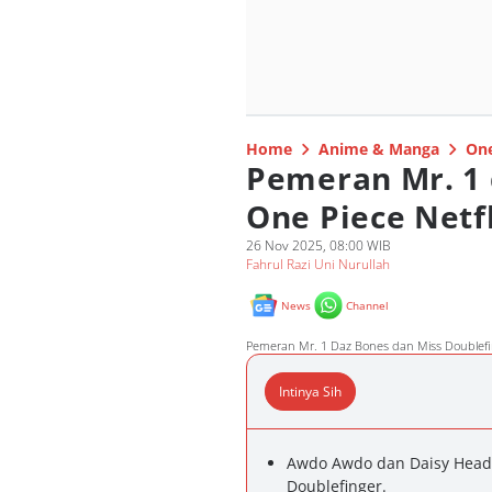
Home
Anime & Manga
One
Pemeran Mr. 1 
One Piece Netf
26 Nov 2025, 08:00 WIB
Fahrul Razi Uni Nurullah
News
Channel
Pemeran Mr. 1 Daz Bones dan Miss Doublefing
Intinya Sih
Awdo Awdo dan Daisy Head 
Doublefinger.