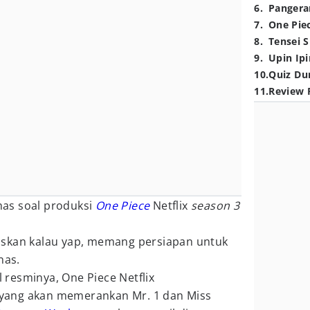
6
.
Pangera
7
.
One Pie
8
.
Tensei S
9
.
Upin Ipi
10
.
Quiz Du
11
.
Review 
as soal produksi
One Piece
Netflix
season 3
askan kalau yap, memang persiapan untuk
nas.
l resminya, One Piece Netflix
yang akan memerankan Mr. 1 dan Miss