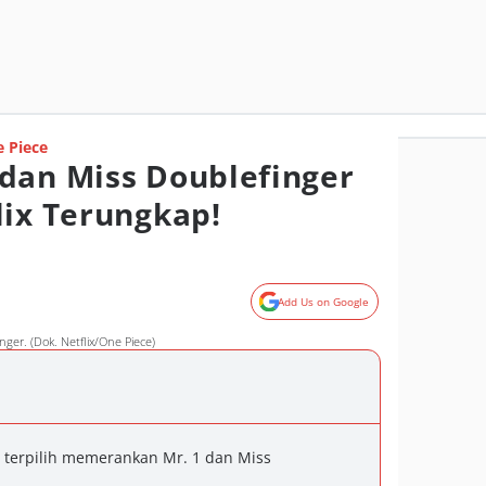
 Piece
dan Miss Doublefinger
lix Terungkap!
Add Us on Google
er. (Dok. Netflix/One Piece)
terpilih memerankan Mr. 1 dan Miss