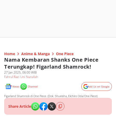
Home
Anime & Manga
One Piece
Nama Kembaran Shanks One Piece
Terungkap! Figarland Shamrock!
27 Jan 2025, 06:00 WIB
Fahrul Razi Uni Nurullah
News
Channel
Add Us on Google
Figarland Shamrock di One Piece. (Dok. Shueisha, Eiichiro Oda/One Piece)
Share Article