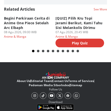
Related Articles
See More
Begini Perkiraan Cerita di
[QUIZ] Pilih Kru Topi
[Q
Anime One Piece Setelah
Jerami Berikut, Kami Tahu
Pi
Arc Elbaph
Sisi Melankolis Dirimu
P
08 Agu 2026, 09:00 WIB
07 Agu 2026, 20:45 WIB
07
Anime & Manga
Anime & Manga
An
Play Quiz
About Us
Editorial Team
Contact Us
Terms of Services
Pedoman Media Siber
Index
Sitemap
Follow Us
Download