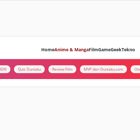
Home
Anime & Manga
Film
Game
Geek
Tekno
i IDN
Quiz Duniaku
Review Film
MVP dari Duniaku.com
On