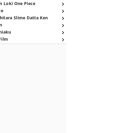
n Loki One Piece
ce
hitara Slime Datta Ken
n
niaku
Film