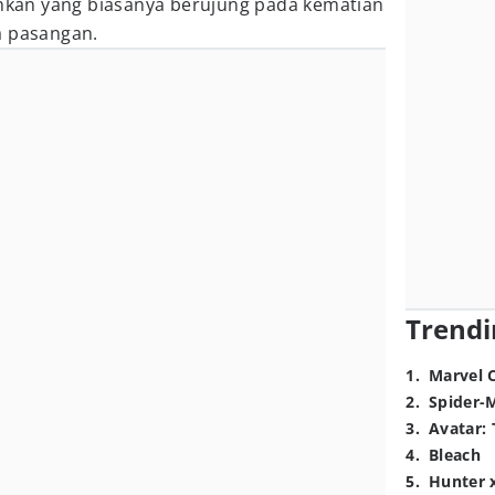
ihkan yang biasanya berujung pada kematian
a pasangan.
Trendi
1
.
Marvel 
2
.
Spider-
3
.
Avatar: 
4
.
Bleach
5
.
Hunter 