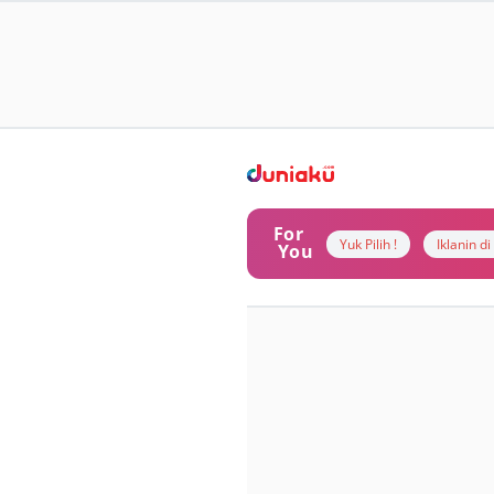
For
Yuk Pilih !
Iklanin d
You