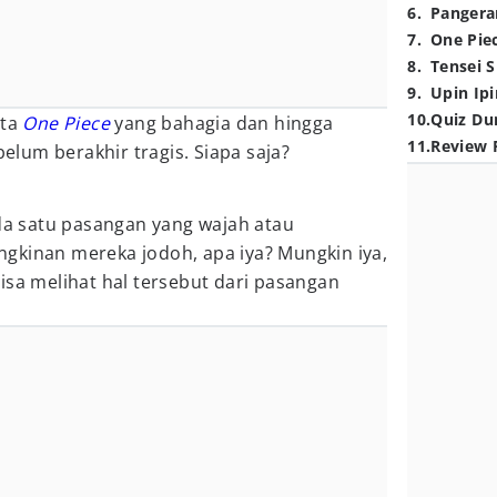
6
.
Pangera
7
.
One Pie
8
.
Tensei S
9
.
Upin Ipi
10
.
Quiz Du
nta
One Piece
yang bahagia dan hingga
11
.
Review 
 belum berakhir tragis. Siapa saja?
ada satu pasangan yang wajah atau
gkinan mereka jodoh, apa iya? Mungkin iya,
isa melihat hal tersebut dari pasangan