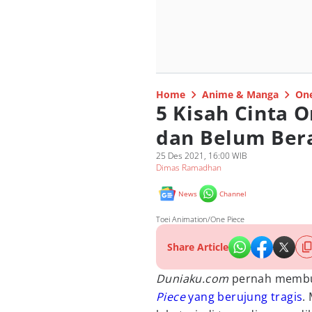
Home
Anime & Manga
One
5 Kisah Cinta 
dan Belum Bera
25 Des 2021, 16:00 WIB
Dimas Ramadhan
News
Channel
Toei Animation/One Piece
Share Article
Duniaku.com
pernah membua
Piece
yang berujung tragis
.