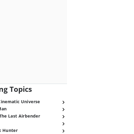
ng Topics
Cinematic Universe
Man
The Last Airbender
x Hunter