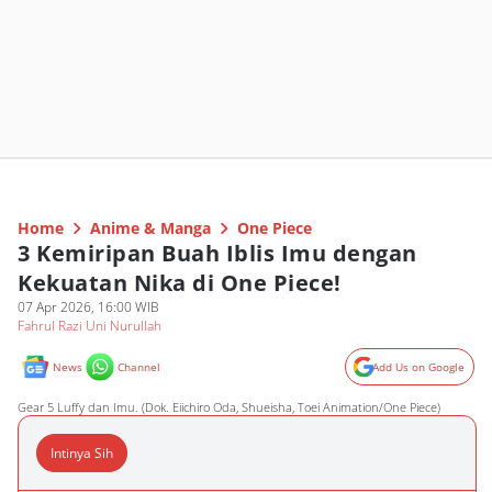
Home
Anime & Manga
One Piece
3 Kemiripan Buah Iblis Imu dengan
Kekuatan Nika di One Piece!
07 Apr 2026, 16:00 WIB
Fahrul Razi Uni Nurullah
News
Channel
Add Us on Google
Gear 5 Luffy dan Imu. (Dok. Eiichiro Oda, Shueisha, Toei Animation/One Piece)
Intinya Sih