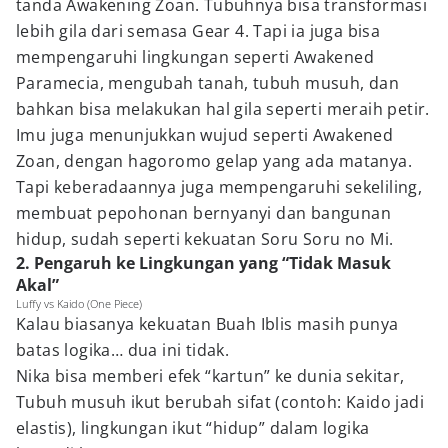
tanda Awakening Zoan. Tubuhnya bisa transformasi
lebih gila dari semasa Gear 4. Tapi ia juga bisa
mempengaruhi lingkungan seperti Awakened
Paramecia, mengubah tanah, tubuh musuh, dan
bahkan bisa melakukan hal gila seperti meraih petir.
Imu juga menunjukkan wujud seperti Awakened
Zoan, dengan hagoromo gelap yang ada matanya.
Tapi keberadaannya juga mempengaruhi sekeliling,
membuat pepohonan bernyanyi dan bangunan
hidup, sudah seperti kekuatan Soru Soru no Mi.
2. Pengaruh ke Lingkungan yang “Tidak Masuk
Akal”
Luffy vs Kaido (One Piece)
Kalau biasanya kekuatan Buah Iblis masih punya
batas logika… dua ini tidak.
Nika bisa memberi efek “kartun” ke dunia sekitar,
Tubuh musuh ikut berubah sifat (contoh: Kaido jadi
elastis), lingkungan ikut “hidup” dalam logika