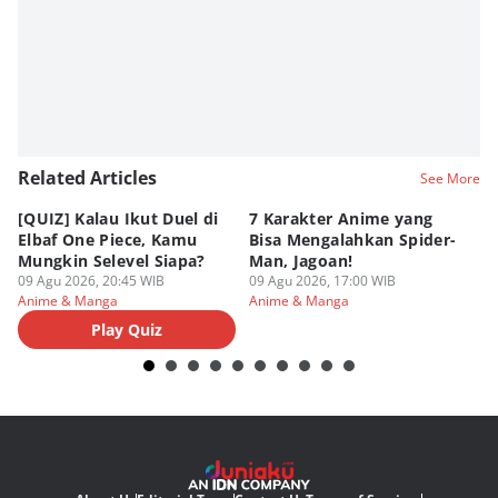
Related Articles
See More
[QUIZ] Kalau Ikut Duel di
7 Karakter Anime yang
Pe
Elbaf One Piece, Kamu
Bisa Mengalahkan Spider-
d
Mungkin Selevel Siapa?
Man, Jagoan!
A
09 Agu 2026, 20:45 WIB
09 Agu 2026, 17:00 WIB
09
Anime & Manga
Anime & Manga
An
Play Quiz