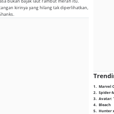
asa bukan bajak laut rambut merah itu.
ngan kirinya yang hilang tak diperlihatkan,
Shanks.
Trendi
1
.
Marvel 
2
.
Spider-
3
.
Avatar: 
4
.
Bleach
5
.
Hunter 