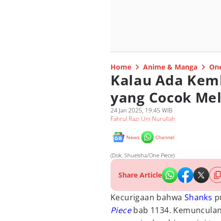
Home
Anime & Manga
One
Kalau Ada Kem
yang Cocok Me
24 Jan 2025, 19:45 WIB
Fahrul Razi Uni Nurullah
News
Channel
(Dok. Shueisha/One Piece)
Share Article
Kecurigaan bahwa
Shanks
p
Piece
bab 1134. Kemunculan 