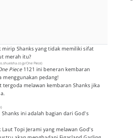
 mirip Shanks yang tidak memiliki sifat
ut merah itu?
us.shueisha.co.jp/One Piece)
One Piece
1121 ini beneran kembaran
ma menggunakan pedang!
at tergoda melawan kembaran Shanks jika
da.
e)
hanks ini adalah bagian dari God's
ak Laut Topi Jerami yang melawan God's
y justru akan menghadapi Figarland Garling