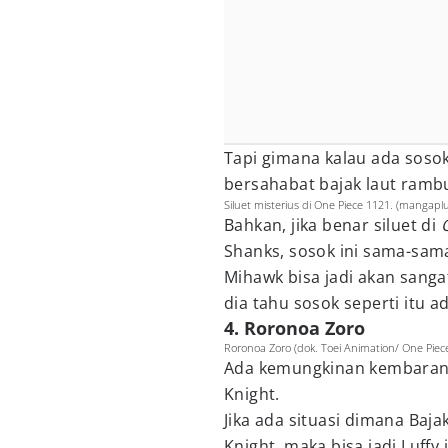
Tapi gimana kalau ada sosok
bersahabat bajak laut ramb
Siluet misterius di One Piece 1121. (mangapl
Bahkan, jika benar siluet di
Shanks, sosok ini sama-sa
Mihawk bisa jadi akan sang
dia tahu sosok seperti itu a
4. Roronoa Zoro
Roronoa Zoro (dok. Toei Animation/ One Piec
Ada kemungkinan kembaran S
Knight.
Jika ada situasi dimana Baj
Knight, maka bisa jadi Luff