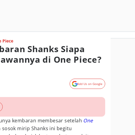
 Piece
baran Shanks Siapa
lawannya di One Piece?
Add Us on Google
unya kembaran membesar setelah
One
sosok mirip Shanks ini begitu