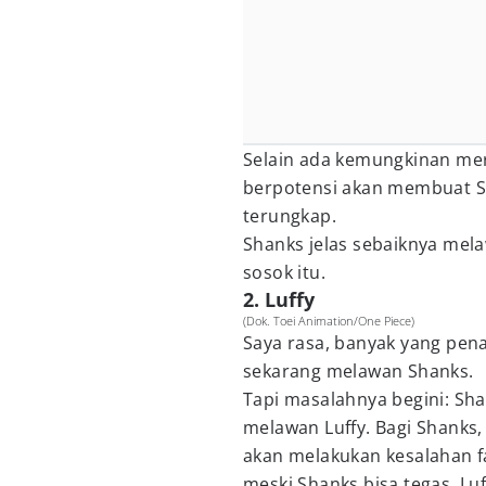
Selain ada kemungkinan mer
berpotensi akan membuat Sha
terungkap.
Shanks jelas sebaiknya mela
sosok itu.
2. Luffy
(Dok. Toei Animation/One Piece)
Saya rasa, banyak yang pen
sekarang melawan Shanks.
Tapi masalahnya begini: Sh
melawan Luffy. Bagi Shanks, 
akan melakukan kesalahan fat
meski Shanks bisa tegas, Luf