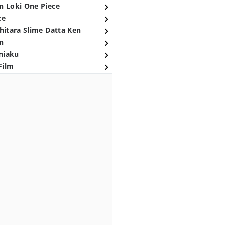
n Loki One Piece
ce
hitara Slime Datta Ken
n
niaku
Film