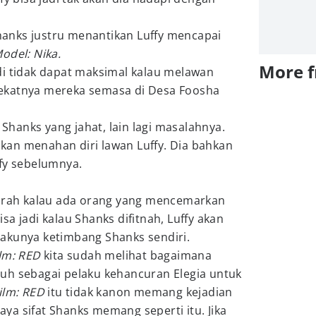
anks justru menantikan Luffy mencapai
odel: Nika.
More 
 jadi tidak dapat maksimal kalau melawan
ekatnya mereka semasa di Desa Foosha
hanks yang jahat, lain lagi masalahnya.
 akan menahan diri lawan Luffy. Dia bahkan
ffy sebelumnya.
marah kalau ada orang yang mencemarkan
a jadi kalau Shanks difitnah, Luffy akan
akunya ketimbang Shanks sendiri.
ilm: RED
kita sudah melihat bagaimana
uh sebagai pelaku kehancuran Elegia untuk
ilm: RED
itu tidak kanon memang kejadian
a sifat Shanks memang seperti itu. Jika