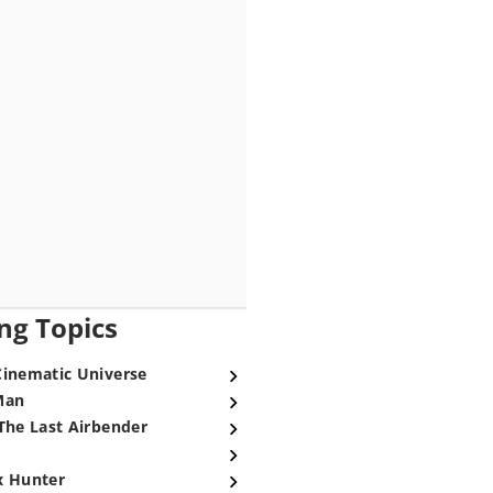
ng Topics
Cinematic Universe
Man
The Last Airbender
x Hunter