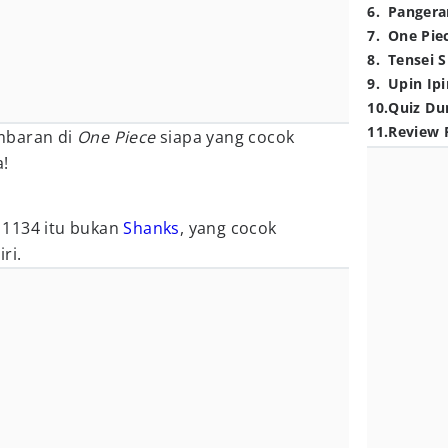
6
.
Pangera
7
.
One Pie
8
.
Tensei S
9
.
Upin Ipi
10
.
Quiz Du
11
.
Review 
mbaran di
One Piece
siapa yang cocok
a!
 1134 itu bukan
Shanks
, yang cocok
ri.