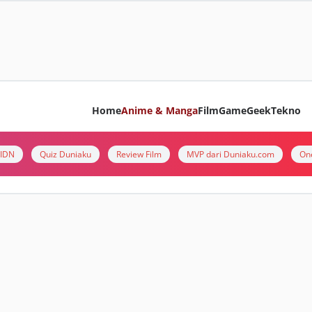
Home
Anime & Manga
Film
Game
Geek
Tekno
i IDN
Quiz Duniaku
Review Film
MVP dari Duniaku.com
On