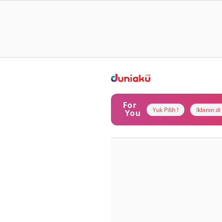
For
Yuk Pilih !
Iklanin d
You