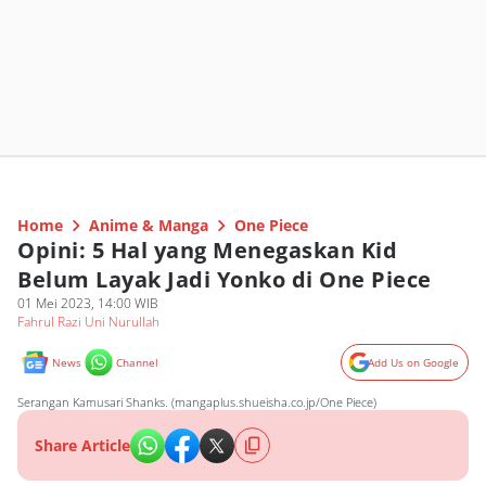
Home
Anime & Manga
One Piece
Opini: 5 Hal yang Menegaskan Kid
Belum Layak Jadi Yonko di One Piece
01 Mei 2023, 14:00 WIB
Fahrul Razi Uni Nurullah
News
Channel
Add Us on Google
Serangan Kamusari Shanks. (mangaplus.shueisha.co.jp/One Piece)
Share Article