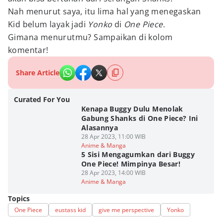
Nah menurut saya, itu lima hal yang menegaskan
Kid belum layak jadi
Yonko
di
One Piece
.
Gimana menurutmu? Sampaikan di kolom
komentar!
Share Article
Curated For You
Kenapa Buggy Dulu Menolak
Gabung Shanks di One Piece? Ini
Alasannya
28 Apr 2023, 11:00 WIB
Anime & Manga
5 Sisi Mengagumkan dari Buggy
One Piece! Mimpinya Besar!
28 Apr 2023, 14:00 WIB
Anime & Manga
Topics
One Piece
eustass kid
give me perspective
Yonko