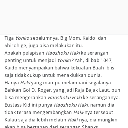
Tiga
Yonko
sebelumnya, Big Mom, Kaido, dan
Shirohige, juga bisa melakukan itu.
Apakah pelapisan
Haoshoku Haki
ke serangan
penting untuk menjadi
Yonko?
Yah, di bab 1047,
Kaido menyampaikan bahwa kekuatan Buah Iblis
saja tidak cukup untuk menaklukkan dunia.
Hanya
Haki
yang mampu melampaui segalanya.
Bahkan Gol D. Roger, yang jadi Raja Bajak Laut, pun
bisa mengerahkan
Haoshoku Haki
ke serangannya.
Eustass Kid ini punya
Haoshoku Haki
, namun dia
tidak terasa mengembangkan
Haki
-nya tersebut.
Kalau saja dia lebih melatih
Haki
-nya, dia mungkin
akan bisa bertahan dari serangan Shanks.