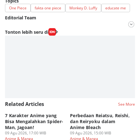
Topics
One Piece
fakta one piece
Monkey D. Luffy
educate me
Editorial Team
Editor
Tonton lebih seru di
Fahrul Razi Uni Nurullah
Editor
Eddy Rusmanto
Related Articles
See More
7 Karakter Anime yang
Perbedaan Reiatsu, Reishi,
5 
Bisa Mengalahkan Spider-
dan Reiryoku dalam
TY
Man, Jagoan!
Anime Bleach
ya
09 Agu 2026, 17:00 WIB
09 Agu 2026, 15:00 WIB
09
Anime & Manga
Anime & Manga
An