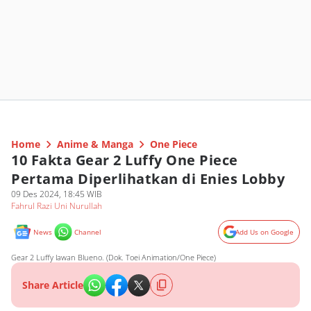
Home
Anime & Manga
One Piece
10 Fakta Gear 2 Luffy One Piece
Pertama Diperlihatkan di Enies Lobby
09 Des 2024, 18:45 WIB
Fahrul Razi Uni Nurullah
News
Channel
Add Us on Google
Gear 2 Luffy lawan Blueno. (Dok. Toei Animation/One Piece)
Share Article