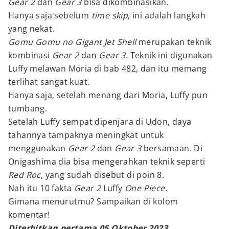
Gear 2
dan
Gear 3
bisa dikombinasikan.
Hanya saja sebelum
time skip
, ini adalah langkah
yang nekat.
Gomu Gomu no Gigant Jet Shell
merupakan teknik
kombinasi
Gear 2
dan
Gear 3
. Teknik ini digunakan
Luffy melawan Moria di bab 482, dan itu memang
terlihat sangat kuat.
Hanya saja, setelah menang dari Moria, Luffy pun
tumbang.
Setelah Luffy sempat dipenjara di Udon, daya
tahannya tampaknya meningkat untuk
menggunakan
Gear 2
dan
Gear 3
bersamaan. Di
Onigashima dia bisa mengerahkan teknik seperti
Red Roc
, yang sudah disebut di poin 8.
Nah itu 10 fakta
Gear 2
Luffy
One Piece
.
Gimana menurutmu? Sampaikan di kolom
komentar!
Diterbitkan pertama 05 Oktober 2023,