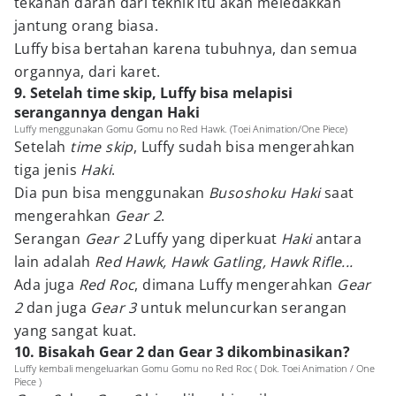
tekanan darah dari teknik itu akan meledakkan
jantung orang biasa.
Luffy bisa bertahan karena tubuhnya, dan semua
organnya, dari karet.
9. Setelah time skip, Luffy bisa melapisi
serangannya dengan Haki
Luffy menggunakan Gomu Gomu no Red Hawk. (Toei Animation/One Piece)
Setelah
time skip
, Luffy sudah bisa mengerahkan
tiga jenis
Haki
.
Dia pun bisa menggunakan
Busoshoku Haki
saat
mengerahkan
Gear 2
.
Serangan
Gear 2
Luffy yang diperkuat
Haki
antara
lain adalah
Red Hawk, Hawk Gatling, Hawk Rifle...
Ada juga
Red Roc
, dimana Luffy mengerahkan
Gear
2
dan juga
Gear 3
untuk meluncurkan serangan
yang sangat kuat.
10. Bisakah Gear 2 dan Gear 3 dikombinasikan?
Luffy kembali mengeluarkan Gomu Gomu no Red Roc ( Dok. Toei Animation / One
Piece )