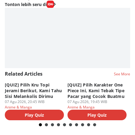
Tonton lebih seru di
Related Articles
See More
[QUIZ] Pilih Kru Topi
[QUIZ] Pilih Karakter One
7 
Jerami Berikut, Kami Tahu
Piece Ini, Kami Tebak Tipe
Ha
Sisi Melankolis Dirimu
Pacar yang Cocok Buatmu
Me
07 Agu 2026, 20:45 WIB
07 Agu 2026, 19:45 WIB
07
Anime & Manga
Anime & Manga
An
Play Quiz
Play Quiz