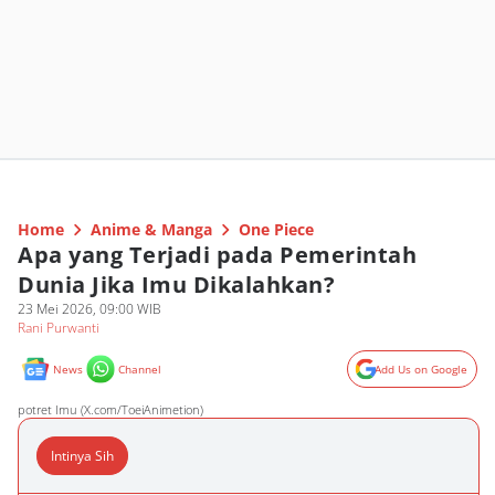
Home
Anime & Manga
One Piece
Apa yang Terjadi pada Pemerintah
Dunia Jika Imu Dikalahkan?
23 Mei 2026, 09:00 WIB
Rani Purwanti
News
Channel
Add Us on Google
potret Imu (X.com/ToeiAnimetion)
Intinya Sih