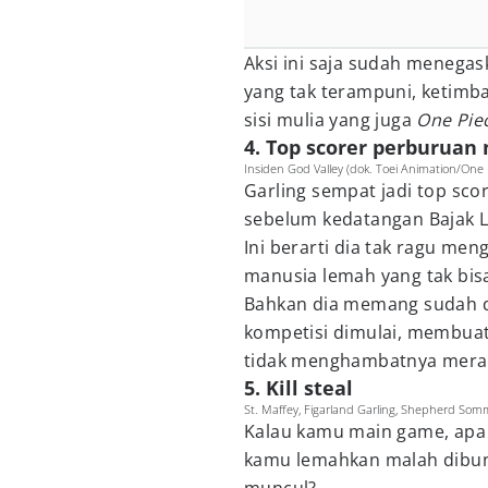
Aksi ini saja sudah menegask
yang tak terampuni, ketimb
sisi mulia yang juga
One Pie
4. Top scorer perburuan
Insiden God Valley (dok. Toei Animation/One 
Garling sempat jadi top sco
sebelum kedatangan Bajak L
Ini berarti dia tak ragu m
manusia lemah yang tak bis
Bahkan dia memang sudah d
kompetisi dimulai, membuat
tidak menghambatnya merai
5. Kill steal
St. Maffey, Figarland Garling, Shepherd Somm
Kalau kamu main game, apa
kamu lemahkan malah dibun