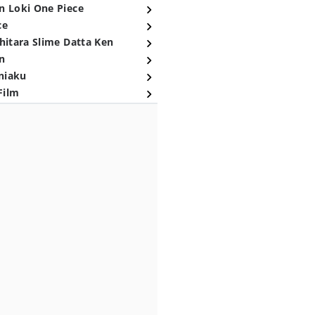
n Loki One Piece
ce
hitara Slime Datta Ken
n
niaku
Film