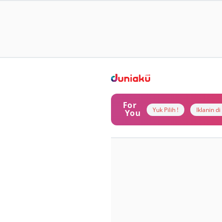
For
Yuk Pilih !
Iklanin d
You