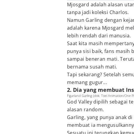
Mjosgard adalah alasan utam
tanpa jadi koleksi Charlos.
Namun Garling dengan keja
adalah karena Mjosgard mel
lebih rendah dari manusia.
Saat kita masih mempertan
punya sisi baik, fans masi
sampai beneran mati. Terut
bernama susah mati.
Tapi sekarang? Setelah semu
memang gugur...
2. Dia yang membuat Insi
Figarland Garling (dok. Toei Animation/One P
God Valley dipilih sebagai
alasan random.
Garling, yang punya anak di
membuat ia mengusulkannya
Sesuatu ini terungkap kemu