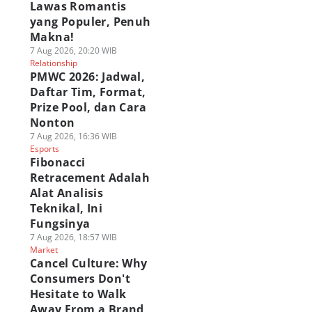
Lawas Romantis
yang Populer, Penuh
Makna!
7 Aug 2026, 20:20 WIB
Relationship
PMWC 2026: Jadwal,
Daftar Tim, Format,
Prize Pool, dan Cara
Nonton
7 Aug 2026, 16:36 WIB
Esports
Fibonacci
Retracement Adalah
Alat Analisis
Teknikal, Ini
Fungsinya
7 Aug 2026, 18:57 WIB
Market
Cancel Culture: Why
Consumers Don't
Hesitate to Walk
Away From a Brand