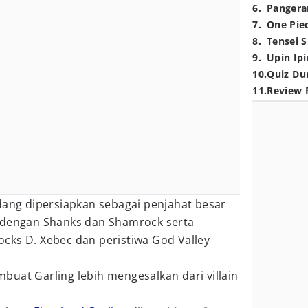
6
.
Pangera
7
.
One Pie
8
.
Tensei S
9
.
Upin Ipi
10
.
Quiz Du
11
.
Review 
dang dipersiapkan sebagai penjahat besar
 dengan Shanks dan Shamrock serta
cks D. Xebec dan peristiwa God Valley
uat Garling lebih mengesalkan dari villain