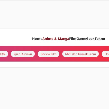
Home
Anime & Manga
Film
Game
Geek
Tekno
i IDN
Quiz Duniaku
Review Film
MVP dari Duniaku.com
On