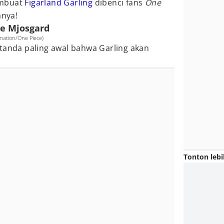
embuat
Figarland Garling
dibenci fans
One
anya!
e Mjosgard
mation/One Piece)
tanda paling awal bahwa Garling akan
Tonton lebi