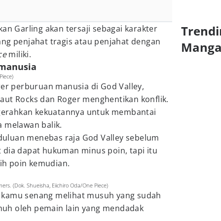
Trendi
an Garling akan tersaji sebagai karakter
ang penjahat tragis atau penjahat dengan
Mang
ce
miliki.
 manusia
Piece)
rer perburuan manusia di God Valley,
aut Rocks dan Roger menghentikan konflik.
engerahkan kekuatannya untuk membantai
a melawan balik.
uluan menebas raja God Valley sebelum
 dia dapat hukuman minus poin, tapi itu
h poin kemudian.
ers. (Dok. Shueisha, Eiichiro Oda/One Piece)
 kamu senang melihat musuh yang sudah
uh oleh pemain lain yang mendadak