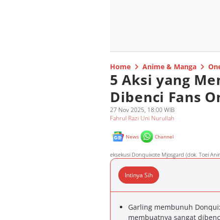
Home
Anime & Manga
One
5 Aksi yang Me
Dibenci Fans O
27 Nov 2025, 18:00 WIB
Fahrul Razi Uni Nurullah
News
Channel
eksekusi Donquixote Mjosgard (dok. Toei Ani
Intinya Sih
Garling membunuh Donquix
membuatnya sangat dibenci