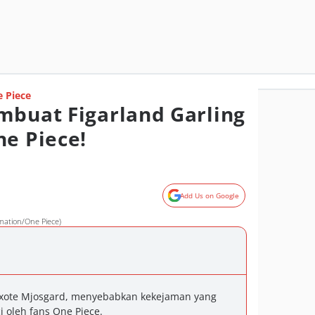
 Piece
mbuat Figarland Garling
ne Piece!
Add Us on Google
mation/One Piece)
ote Mjosgard, menyebabkan kekejaman yang
 oleh fans One Piece.