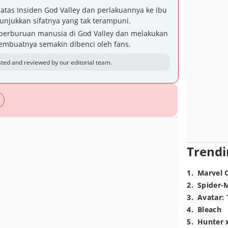
atas Insiden God Valley dan perlakuannya ke ibu
njukkan sifatnya yang tak terampuni.
 perburuan manusia di God Valley dan melakukan
 membuatnya semakin dibenci oleh fans.
ted and reviewed by our editorial team.
Trendi
1
.
Marvel 
2
.
Spider-
3
.
Avatar: 
4
.
Bleach
5
.
Hunter 