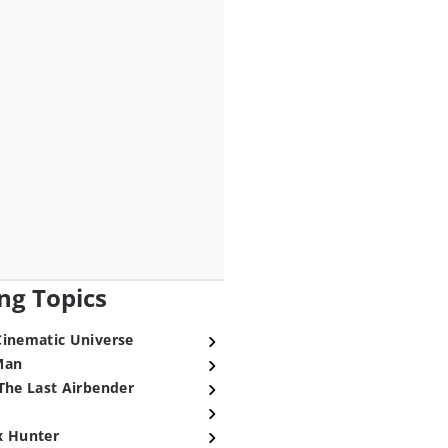
ng Topics
Cinematic Universe
Man
The Last Airbender
x Hunter