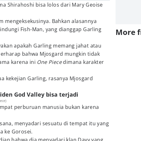
a Shirahoshi bisa lolos dari Mary Geoise
m mengeksekusinya. Bahkan alasannya
indungi Fish-Man, yang dianggap Garling
More 
yakan apakah Garling memang jahat atau
h berharap bahwa Mjosgard mungkin tidak
ama karena ini
One Piece
dimana karakter
a kekejian Garling, rasanya Mjosgard
den God Valley bisa terjadi
iece)
 tempat perburuan manusia bukan karena
 sana, menyadari sesuatu di tempat itu yang
 ke Gorosei.
dian bahwa dia menyadari klan Davy yang