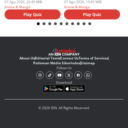
07 Agu 2026, 20:45 WIB
07 Agu 2026, 19:45 WIB
07
Anime & Manga
Anime & Manga
An
Play Quiz
Play Quiz
About Us
Editorial Team
Contact Us
Terms of Services
Pedoman Media Siber
Index
Sitemap
Follow Us
Download
© 2026 IDN. All Rights Reserved.