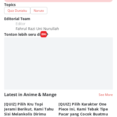
Topics
Quiz Duniaku
Naruto
Editorial Team
Editor
Fahrul Razi Uni Nurullah
Tonton lebih seru di
Latest in Anime & Mange
See More
[QUIZ] Pilih Kru Topi
[QUIZ] Pilih Karakter One
7 
Jerami Berikut, Kami Tahu
Piece Ini, Kami Tebak Tipe
Ha
Sisi Melankolis Dirimu
Pacar yang Cocok Buatmu
Me