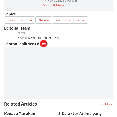
17 Nov 2022, 16:00 WIB
Anime & Manga
Topics
hashirama senju
Naruto
give me perspective
Editorial Team
Editor
Fahrul Razi Uni Nurullah
Tonton lebih seru di
Related Articles
See More
Kenapa Tusukan
8 Karakter Anime yang
4