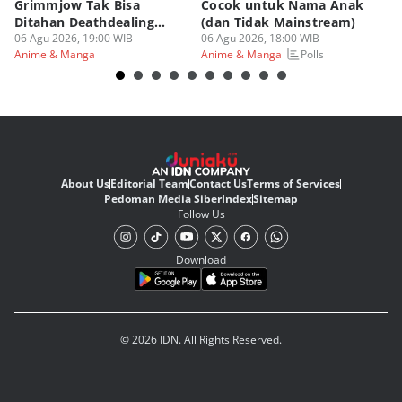
Grimmjow Tak Bisa
Cocok untuk Nama Anak
B
Ditahan Deathdealing
(dan Tidak Mainstream)
Te
Askin Bleach?
06 Agu 2026, 19:00 WIB
06 Agu 2026, 18:00 WIB
06
Polls
Anime & Manga
Anime & Manga
An
About Us
Editorial Team
Contact Us
Terms of Services
Pedoman Media Siber
Index
Sitemap
Follow Us
Download
© 2026 IDN. All Rights Reserved.