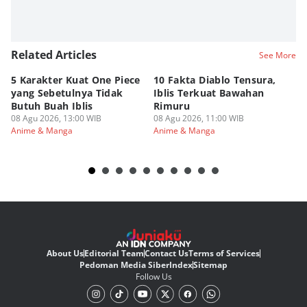
Related Articles
See More
5 Karakter Kuat One Piece
10 Fakta Diablo Tensura,
Be
yang Sebetulnya Tidak
Iblis Terkuat Bawahan
An
Butuh Buah Iblis
Rimuru
Ar
08 Agu 2026, 13:00 WIB
08 Agu 2026, 11:00 WIB
08
Anime & Manga
Anime & Manga
An
About Us
Editorial Team
Contact Us
Terms of Services
Pedoman Media Siber
Index
Sitemap
Follow Us