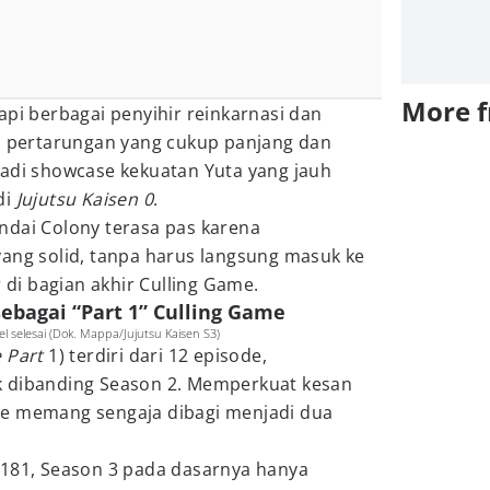
More 
api berbagai penyihir reinkarnasi dan
am pertarungan yang cukup panjang dan
jadi showcase kekuatan Yuta yang jauh
di
Jujutsu Kaisen 0
.
ndai Colony terasa pas karena
yang solid, tanpa harus langsung masuk ke
r di bagian akhir Culling Game.
 sebagai “Part 1” Culling Game
l selesai (Dok. Mappa/Jujutsu Kaisen S3)
e Part
1) terdiri dari 12 episode,
k dibanding Season 2. Memperkuat kesan
me memang sengaja dibagi menjadi dua
 181, Season 3 pada dasarnya hanya