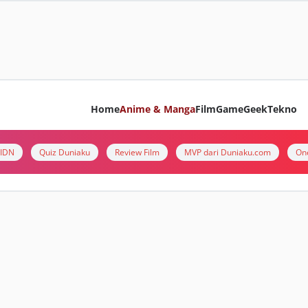
Home
Anime & Manga
Film
Game
Geek
Tekno
i IDN
Quiz Duniaku
Review Film
MVP dari Duniaku.com
On