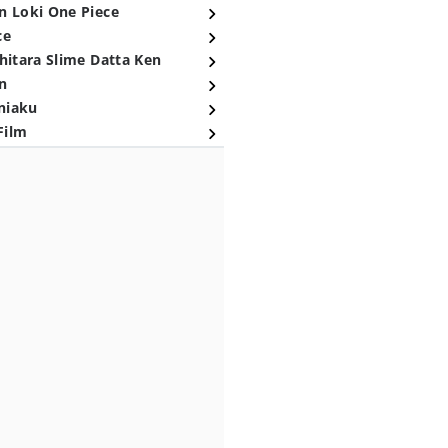
n Loki One Piece
ce
hitara Slime Datta Ken
n
niaku
Film