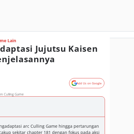
me Lain
aptasi Jujutsu Kaisen
Penjelasannya
Add Us on Google
sen Culling Game
engadaptasi arc Culling Game hingga pertarungan
cakup sekitar chapter 181 dengan fokus pada aksi