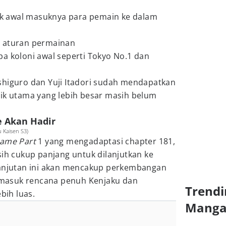
lik awal masuknya para pemain ke dalam
n aturan permainan
a koloni awal seperti Tokyo No.1 dan
shiguro dan Yuji Itadori sudah mendapatkan
lik utama yang lebih besar masih belum
e Akan Hadir
Kaisen S3)
Game Part
1 yang mengadaptasi chapter 181,
sih cukup panjang untuk dilanjutkan ke
lanjutan ini akan mencakup perkembangan
ermasuk rencana penuh Kenjaku dan
Trendi
bih luas.
Mang