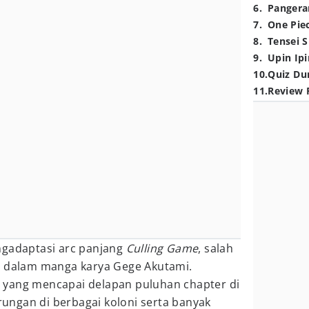
6
.
Pangera
7
.
One Pie
8
.
Tensei S
9
.
Upin Ipi
10
.
Quiz Du
11
.
Review 
gadaptasi arc panjang
Culling Game
, salah
s dalam manga karya Gege Akutami.
 yang mencapai delapan puluhan chapter di
ngan di berbagai koloni serta banyak