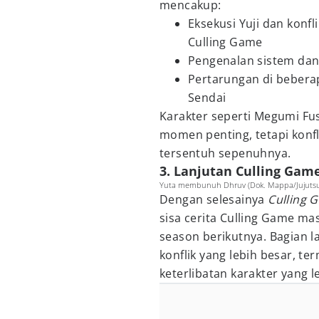
mencakup:
Eksekusi Yuji dan konf
Culling Game
Pengenalan sistem da
Pertarungan di beberap
Sendai
Karakter seperti Megumi Fu
momen penting, tetapi konf
tersentuh sepenuhnya.
3. Lanjutan Culling Gam
Yuta membunuh Dhruv (Dok. Mappa/Jujutsu 
Dengan selesainya
Culling 
sisa cerita Culling Game ma
season berikutnya. Bagian 
konflik yang lebih besar, t
keterlibatan karakter yang le