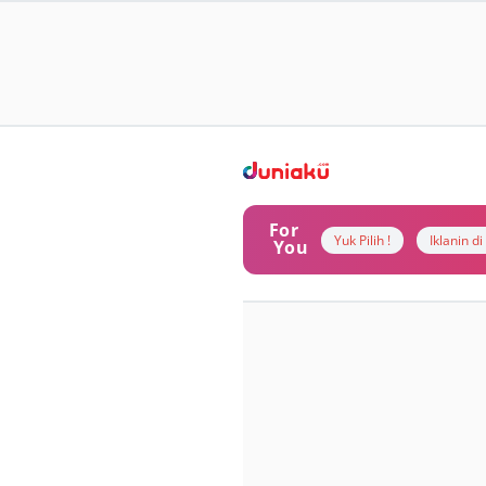
For
Yuk Pilih !
Iklanin d
You