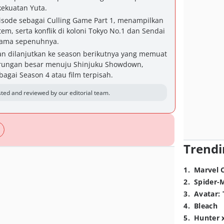
ekuatan Yuta.
episode sebagai Culling Game Part 1, menampilkan
em, serta konflik di koloni Tokyo No.1 dan Sendai
tama sepenuhnya.
kan dilanjutkan ke season berikutnya yang memuat
arungan besar menuju Shinjuku Showdown,
agai Season 4 atau film terpisah.
ted and reviewed by our editorial team.
Trendi
1
.
Marvel 
2
.
Spider-
3
.
Avatar: 
4
.
Bleach
5
.
Hunter 