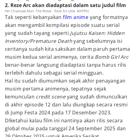
2. Reze Arc akan diadaptasi dalam satu judul film
film Chainsaw Man: The Movie - Reze Arc (dok. MAPPA)
Tak seperti kebanyakan
film anime
yang formatnya
akan mengambil kompilasi episode suatu serial
yang sudah tayang seperti
Jujutsu Kaisen: Hidden
Inventory/Premature Death
yang sebelumnya isi
ceritanya sudah kita saksikan dalam paruh pertama
musim kedua serial animenya, cerita
Bomb Girl Arc
benar-benar langsung diadaptasi tanpa harus rilis
terlebih dahulu sebagai serial mingguan.
Hal itu sudah diumumkan sejak akhir penayangan
musim pertama animenya, tepatnya sejak
kemunculan
credit scene
yang sudah dimunculkan
di akhir episode 12 dan lalu diungkap secara resmi
di Jump Festa 2024 pada 17 Desember 2023.
DIketahui kalau film ini nantinya akan rilis secara
global mulai pada tanggal 24 September 2025 dan
29 Oktober 2025 untuk Amerika Serikat.