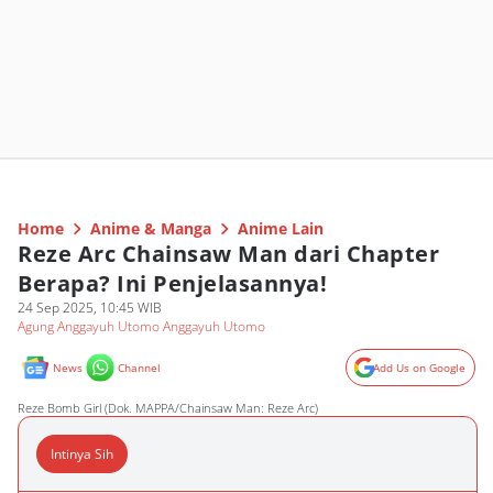
Home
Anime & Manga
Anime Lain
Reze Arc Chainsaw Man dari Chapter
Berapa? Ini Penjelasannya!
24 Sep 2025, 10:45 WIB
Agung Anggayuh Utomo Anggayuh Utomo
News
Channel
Add Us on Google
Reze Bomb Girl (Dok. MAPPA/Chainsaw Man: Reze Arc)
Intinya Sih