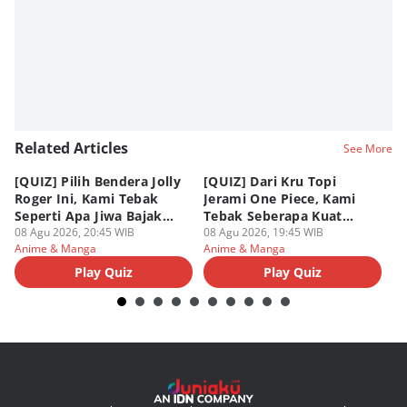
Eddy Rusmanto
Related Articles
See More
[QUIZ] Pilih Bendera Jolly
[QUIZ] Dari Kru Topi
P
Roger Ini, Kami Tebak
Jerami One Piece, Kami
di
Seperti Apa Jiwa Bajak
Tebak Seberapa Kuat
K
Laut Dalam Dirimu
08 Agu 2026, 20:45 WIB
Mentalmu
08 Agu 2026, 19:45 WIB
08
Anime & Manga
Anime & Manga
An
Play Quiz
Play Quiz