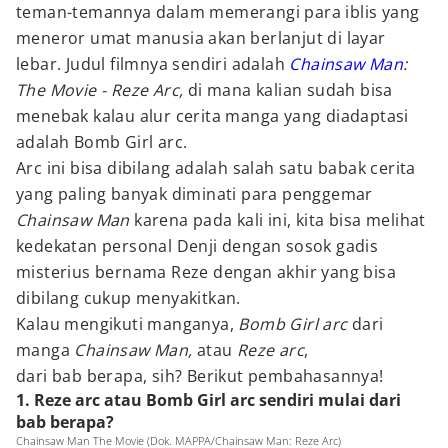
teman-temannya dalam memerangi para iblis yang
meneror umat manusia akan berlanjut di layar
lebar. Judul filmnya sendiri adalah
Chainsaw Man
:
The Movie - Reze Arc,
di mana kalian sudah bisa
menebak kalau alur cerita manga yang diadaptasi
adalah Bomb Girl arc.
Arc ini bisa dibilang adalah salah satu babak cerita
yang paling banyak diminati para penggemar
Chainsaw Man
karena pada kali ini, kita bisa melihat
kedekatan personal Denji dengan sosok gadis
misterius bernama Reze dengan akhir yang bisa
dibilang cukup menyakitkan.
Kalau mengikuti manganya,
Bomb Girl arc
dari
manga
Chainsaw Man,
atau
Reze arc
,
dari bab
berapa, sih? Berikut pembahasannya!
1. Reze arc atau Bomb Girl arc sendiri mulai dari
bab berapa?
Chainsaw Man The Movie (Dok. MAPPA/Chainsaw Man: Reze Arc)