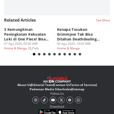
Related Articles
See More
3 Kemungkinan
Kenapa Tusukan
8 
Peningkatan Kekuatan
Grimmjow Tak Bisa
C
Loki di One Piece! Bisa
Ditahan Deathdealing
(d
Lebih OP?
07 Agu 2026, 09:00 WIB
Askin Bleach?
06 Agu 2026, 19:00 WIB
06
Polls
Anime & Manga
Anime & Manga
An
About Us
Editorial Team
Contact Us
Terms of Services
Pedoman Media Siber
Index
Sitemap
Follow Us
Download