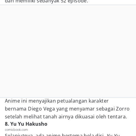
dan memiliki sebanyak 52 episode.
Anime ini menyajikan petualangan karakter
bernama Diego Vega yang menyamar sebagai Zorro
setelah melihat tanah airnya dikuasai oleh tentara.
8. Yu Yu Hakusho
comicbook.com
Selanjutnya, ada anime bertema bela diri,
Yu Yu