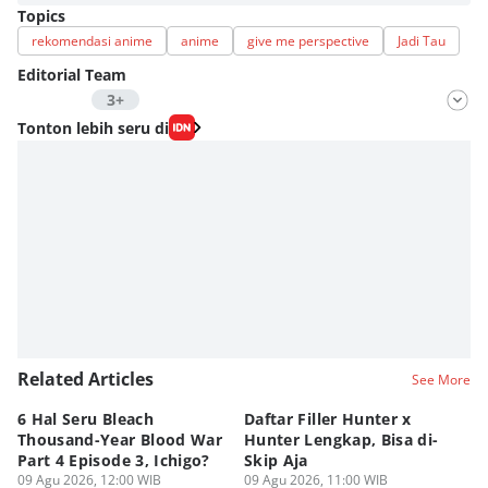
Topics
rekomendasi anime
anime
give me perspective
Jadi Tau
Editorial Team
3+
Editor
Tonton lebih seru di
Nadia Agatha Pramesthi
Editor
Viky Nursyafira
Editor
Fahreza Murnanda
Editor
Eddy Rusmanto
Related Articles
See More
6 Hal Seru Bleach
Daftar Filler Hunter x
24
Thousand-Year Blood War
Hunter Lengkap, Bisa di-
B
Part 4 Episode 3, Ichigo?
Skip Aja
hi
09 Agu 2026, 12:00 WIB
09 Agu 2026, 11:00 WIB
09