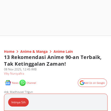
Home
Anime & Manga
Anime Lain
13 Rekomendasi Anime 90-an Terbaik,
Tak Ketinggalan Zaman!
08 Nov 2025, 12:45 WIB
Viky Nursyafira
News
Channel
Add Us on Google
dok. Madhouse/ Trigun
Intinya Sih