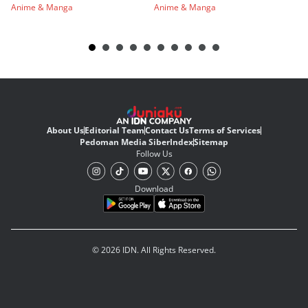
Anime & Manga
Anime & Manga
An
About Us
Editorial Team
Contact Us
Terms of Services
Pedoman Media Siber
Index
Sitemap
Follow Us
Download
© 2026 IDN. All Rights Reserved.