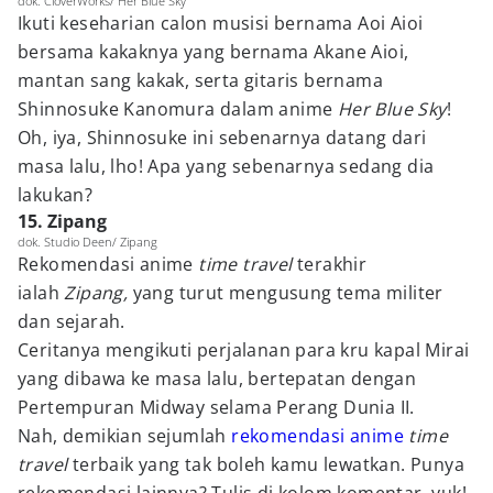
dok. CloverWorks/ Her Blue Sky
Ikuti keseharian calon musisi bernama Aoi Aioi
bersama kakaknya yang bernama Akane Aioi,
mantan sang kakak, serta gitaris bernama
Shinnosuke Kanomura dalam anime
Her Blue Sky
!
Oh, iya, Shinnosuke ini sebenarnya datang dari
masa lalu, lho! Apa yang sebenarnya sedang dia
lakukan?
15. Zipang
dok. Studio Deen/ Zipang
Rekomendasi anime
time travel
terakhir
ialah
Zipang,
yang turut mengusung tema militer
dan sejarah.
Ceritanya mengikuti perjalanan para kru kapal Mirai
yang dibawa ke masa lalu, bertepatan dengan
Pertempuran Midway selama Perang Dunia II.
Nah, demikian sejumlah
rekomendasi anime
time
travel
terbaik yang tak boleh kamu lewatkan. Punya