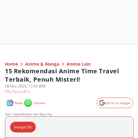
Home
Anime & Manga
Anime Lain
15 Rekomendasi Anime Time Travel
Terbaik, Penuh Misteri!
08 Nov 2025, 13:45 WIB
Viky Nursyafira
News
Channel
Add Us on Google
dok. CloverWorks/ Her Blue Sky
Intinya Sih