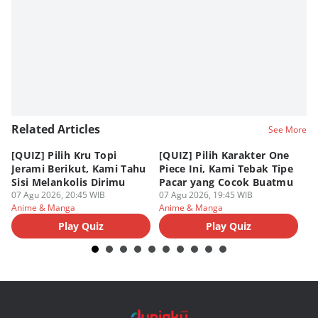
Editor
Nadia Agatha Pramesthi
Editor
Viky Nursyafira
Editor
Eddy Rusmanto
Related Articles
See More
[QUIZ] Pilih Kru Topi
[QUIZ] Pilih Karakter One
7 
Jerami Berikut, Kami Tahu
Piece Ini, Kami Tebak Tipe
Ha
Sisi Melankolis Dirimu
Pacar yang Cocok Buatmu
Me
07 Agu 2026, 20:45 WIB
07 Agu 2026, 19:45 WIB
07
Anime & Manga
Anime & Manga
An
Play Quiz
Play Quiz