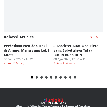
Related Articles
See More
Perbedaan Nen dan Haki
5 Karakter Kuat One Piece
10
di Anime, Mana yang Lebih
yang Sebetulnya Tidak
Ib
Kuat?
Butuh Buah Iblis
R
08 Agu 2026, 17:00 WIB
08 Agu 2026, 13:00 WIB
08
Anime & Manga
Anime & Manga
An
About Us
Editorial Team
Contact Us
Terms of Services