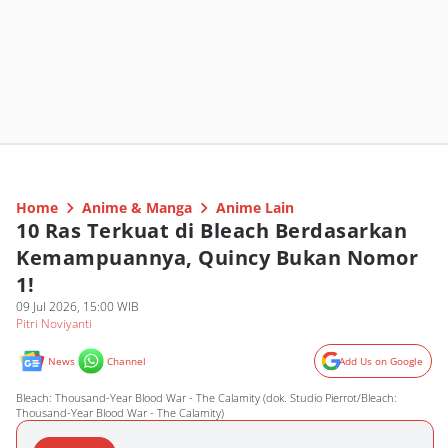
Home
Anime & Manga
Anime Lain
10 Ras Terkuat di Bleach Berdasarkan
Kemampuannya, Quincy Bukan Nomor
1!
09 Jul 2026, 15:00 WIB
Pitri Noviyanti
News
Channel
Add Us on Google
Bleach: Thousand-Year Blood War - The Calamity (dok. Studio Pierrot/Bleach:
Thousand-Year Blood War - The Calamity)