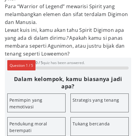
Para “Warrior of Legend” mewarisi Spirit yang
melambangkan elemen dan sifat terdalam Digimon
dan Manusia.
Lewat kuis ini, kamu akan tahu Spirit Digimon apa
yang ada di dalam dirimu
?
Apakah kamu si panas
membara seperti Agunimon, atau justru bijak dan
tenang seperti Loweemon?
0
/
5
quiz has been answered.
Question
1
/
5
Dalam kelompok, kamu biasanya jadi
apa?
Pemimpin yang
Strategis yang tenang
memotivasi
Pendukung moral
Tukang bercanda
berempati