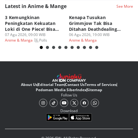
Latest in Anime & Mange
See More
3 Kemungkinan
Kenapa Tusukan
8 
Peningkatan Kekuatan
Grimmjow Tak Bisa
C
Loki di One Piece! Bisa
Ditahan Deathdealing
(d
Lebih OP?
07 Agu 2026, 09:00 WIB
Askin Bleach?
06 Agu 2026, 19:00 WIB
06
Polls
Anime & Manga
Anime & Manga
An
About Us
Editorial Team
Contact Us
Terms of Services
Pedoman Media Siber
Index
Sitemap
Follow Us
Download