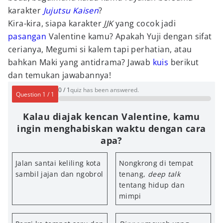
karakter
Jujutsu Kaisen
?
Kira-kira, siapa karakter
JJK
yang cocok jadi
pasangan
Valentine kamu? Apakah Yuji dengan sifat
cerianya, Megumi si kalem tapi perhatian, atau
bahkan Maki yang antidrama? Jawab
kuis
berikut
dan temukan jawabannya!
0
/
1
quiz has been answered.
Question
1
/
1
Kalau diajak kencan Valentine, kamu
ingin menghabiskan waktu dengan cara
apa?
Jalan santai keliling kota
Nongkrong di tempat
sambil jajan dan ngobrol
tenang,
deep talk
tentang hidup dan
mimpi