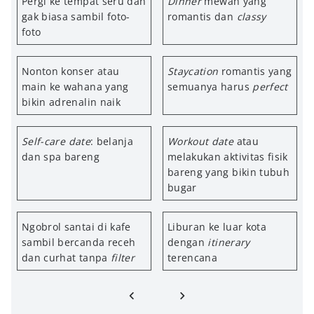
Pergi ke tempat seru dan
Dinner
mewah yang
gak biasa sambil foto-
romantis dan
classy
foto
Nonton konser atau
Staycation
romantis yang
main ke wahana yang
semuanya harus
perfect
bikin adrenalin naik
Self-care date
: belanja
Workout date
atau
dan spa bareng
melakukan aktivitas fisik
bareng yang bikin tubuh
bugar
Ngobrol santai di kafe
Liburan ke luar kota
sambil bercanda receh
dengan
itinerary
dan curhat tanpa
filter
terencana