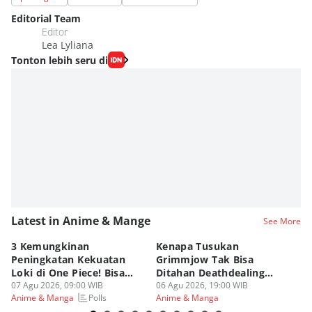
Editorial Team
Editor
Lea Lyliana
Tonton lebih seru di
Latest in Anime & Mange
See More
3 Kemungkinan
Kenapa Tusukan
8 
Peningkatan Kekuatan
Grimmjow Tak Bisa
C
Loki di One Piece! Bisa
Ditahan Deathdealing
(d
Lebih OP?
07 Agu 2026, 09:00 WIB
Askin Bleach?
06 Agu 2026, 19:00 WIB
06
Polls
Anime & Manga
Anime & Manga
An