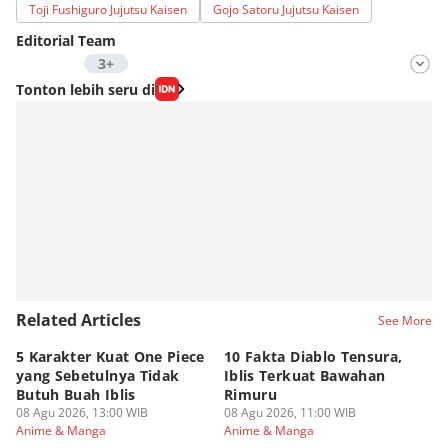
Toji Fushiguro Jujutsu Kaisen
Gojo Satoru Jujutsu Kaisen
Editorial Team
3+
Editor
Tonton lebih seru di
Fahrul Razi Uni Nurullah
Editor
Agung Anggayuh Utomo Anggayuh Utomo
Editor
Eddy Rusmanto
Related Articles
See More
5 Karakter Kuat One Piece
10 Fakta Diablo Tensura,
Be
yang Sebetulnya Tidak
Iblis Terkuat Bawahan
An
Butuh Buah Iblis
Rimuru
Ar
08 Agu 2026, 13:00 WIB
08 Agu 2026, 11:00 WIB
08
Anime & Manga
Anime & Manga
An