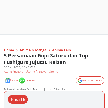
Home
Anime & Manga
Anime Lain
5 Persamaan Gojo Satoru dan Toji
Fushiguro Jujutsu Kaisen
06 Sep 2025, 18:45 WIB
Agung Anggayuh Utomo Anggayuh Utomo
News
Channel
Add Us on Google
Toji menikam Gojo( Dok. Mappa / Jujutsu Kaisen 2 )
Intinya Sih