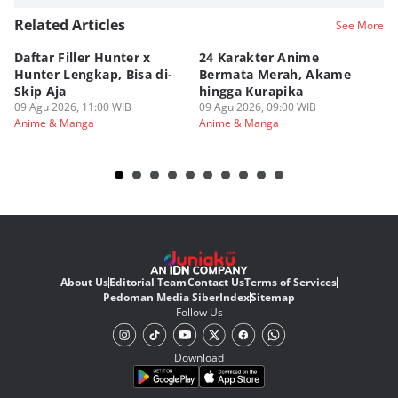
Related Articles
See More
Daftar Filler Hunter x
24 Karakter Anime
[Q
Hunter Lengkap, Bisa di-
Bermata Merah, Akame
Ro
Skip Aja
hingga Kurapika
Se
09 Agu 2026, 11:00 WIB
09 Agu 2026, 09:00 WIB
La
08
Anime & Manga
Anime & Manga
An
About Us
Editorial Team
Contact Us
Terms of Services
Pedoman Media Siber
Index
Sitemap
Follow Us
Download