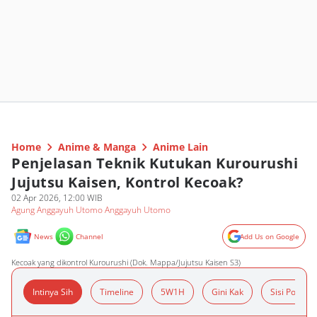
Home
Anime & Manga
Anime Lain
Penjelasan Teknik Kutukan Kurourushi
Jujutsu Kaisen, Kontrol Kecoak?
02 Apr 2026, 12:00 WIB
Agung Anggayuh Utomo Anggayuh Utomo
News
Channel
Add Us on Google
Kecoak yang dikontrol Kurourushi (Dok. Mappa/Jujutsu Kaisen S3)
Intinya Sih
Timeline
5W1H
Gini Kak
Sisi Positif