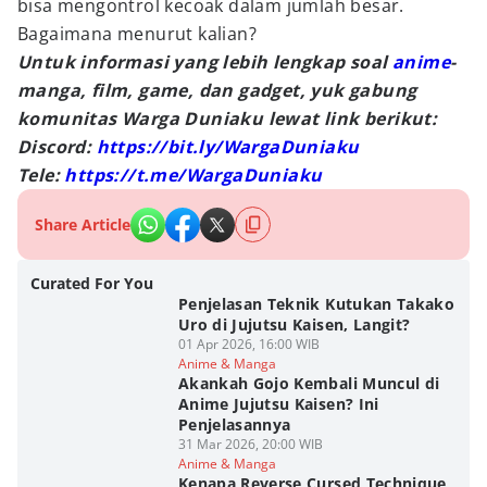
bisa mengontrol kecoak dalam jumlah besar.
Bagaimana menurut kalian?
Untuk informasi yang lebih lengkap soal
anime
-
manga, film, game, dan gadget, yuk gabung
komunitas Warga Duniaku lewat link berikut:
Discord:
https://bit.ly/WargaDuniaku
Tele:
https://t.me/WargaDuniaku
Share Article
Curated For You
Penjelasan Teknik Kutukan Takako
Uro di Jujutsu Kaisen, Langit?
01 Apr 2026, 16:00 WIB
Anime & Manga
Akankah Gojo Kembali Muncul di
Anime Jujutsu Kaisen? Ini
Penjelasannya
31 Mar 2026, 20:00 WIB
Anime & Manga
Kenapa Reverse Cursed Technique