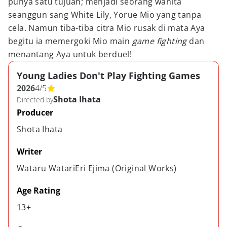
punya satu tujuan; menjadi seorang wanita
seanggun sang White Lily, Yorue Mio yang tanpa
cela. Namun tiba-tiba citra Mio rusak di mata Aya
begitu ia memergoki Mio main
game fighting
dan
menantang Aya untuk berduel!
Young Ladies Don't Play Fighting Games
2026
4
/
5
Shota Ihata
Directed by
Producer
Shota Ihata
Writer
Wataru WatariEri Ejima (Original Works)
Age Rating
13+