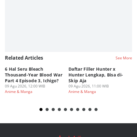
Related Articles
See More
6 Hal Seru Bleach
Daftar Filler Hunter x
24
Thousand-Year Blood War
Hunter Lengkap, Bisa di-
B
Part 4 Episode 3, Ichigo?
Skip Aja
hi
09 Agu 2026, 12:00 WIB
09 Agu 2026, 11:00 WIB
09
Anime & Manga
Anime & Manga
An