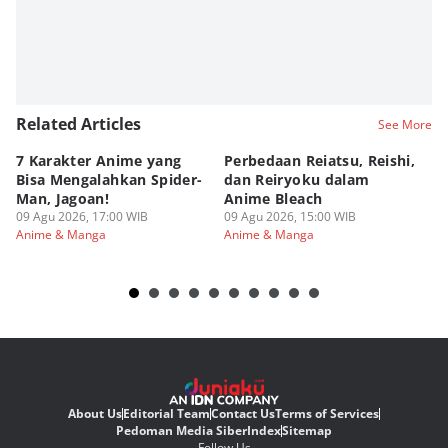
Related Articles
See More
7 Karakter Anime yang
Perbedaan Reiatsu, Reishi,
5 
Bisa Mengalahkan Spider-
dan Reiryoku dalam
TY
Man, Jagoan!
Anime Bleach
ya
09 Agu 2026, 17:00 WIB
09 Agu 2026, 15:00 WIB
09
Anime & Manga
Anime & Manga
An
About Us
Editorial Team
Contact Us
Terms of Services
Pedoman Media Siber
Index
Sitemap
Follow Us