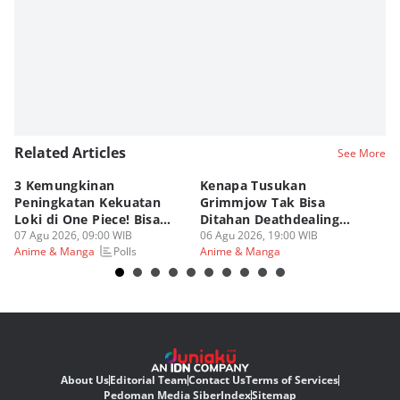
Viky Nursyafira
Editor
Eddy Rusmanto
Related Articles
See More
3 Kemungkinan
Kenapa Tusukan
8 
Peningkatan Kekuatan
Grimmjow Tak Bisa
C
Loki di One Piece! Bisa
Ditahan Deathdealing
(d
Lebih OP?
07 Agu 2026, 09:00 WIB
Askin Bleach?
06 Agu 2026, 19:00 WIB
06
Polls
Anime & Manga
Anime & Manga
An
About Us
Editorial Team
Contact Us
Terms of Services
Pedoman Media Siber
Index
Sitemap