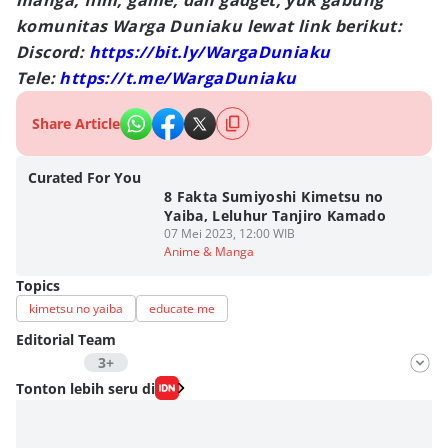
manga, film, game, dan gadget, yuk gabung
komunitas Warga Duniaku lewat link berikut:
Discord:
https://bit.ly/WargaDuniaku
Tele:
https://t.me/WargaDuniaku
Share Article
Curated For You
8 Fakta Sumiyoshi Kimetsu no
Yaiba, Leluhur Tanjiro Kamado
07 Mei 2023, 12:00 WIB
Anime & Manga
Topics
kimetsu no yaiba
educate me
Editorial Team
3+
Editor
Tonton lebih seru di
Nadia Agatha Pramesthi
Editor