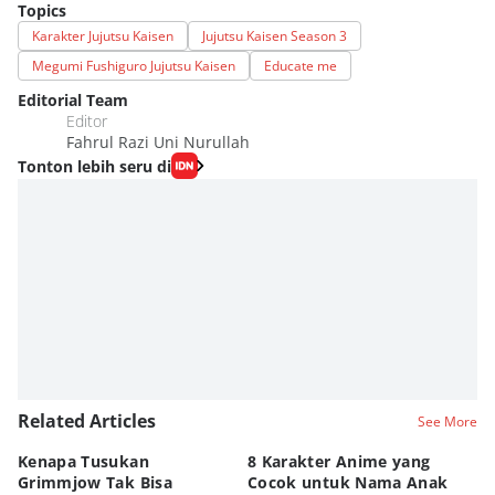
Topics
Karakter Jujutsu Kaisen
Jujutsu Kaisen Season 3
Megumi Fushiguro Jujutsu Kaisen
Educate me
Editorial Team
Editor
Fahrul Razi Uni Nurullah
Tonton lebih seru di
Related Articles
See More
Kenapa Tusukan
8 Karakter Anime yang
4
Grimmjow Tak Bisa
Cocok untuk Nama Anak
B