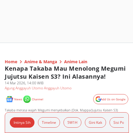
Home
Anime & Manga
Anime Lain
Kenapa Takaba Mau Menolong Megumi
Jujutsu Kaisen S3? Ini Alasannya!
14 Mar 2026, 14:00 WIB
Agung Anggayuh Utomo Anggayuh Utomo
News
Channel
Add Us on Google
Takaba merasa wajah Megumi menyebalkan (Dok. Mappa/Jujutsu Kaisen S3)
Intinya Sih
Timeline
5W1H
Gini Kak
Sisi Positif