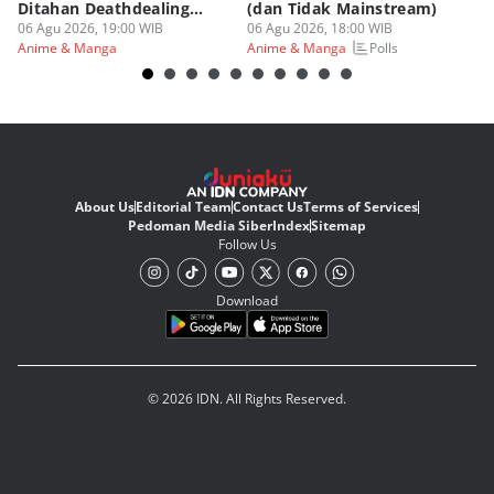
Ditahan Deathdealing
(dan Tidak Mainstream)
Te
Askin Bleach?
06 Agu 2026, 19:00 WIB
06 Agu 2026, 18:00 WIB
06
Polls
Anime & Manga
Anime & Manga
An
About Us
Editorial Team
Contact Us
Terms of Services
Pedoman Media Siber
Index
Sitemap
Follow Us
Download
© 2026 IDN. All Rights Reserved.