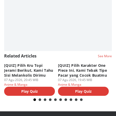
Aria Hamzah
Editor
Fahrul Razi Uni Nurullah
Editor
SEO Intern Duniaku
Editor
Eddy Rusmanto
Related Articles
See More
[QUIZ] Pilih Kru Topi
[QUIZ] Pilih Karakter One
7 
Jerami Berikut, Kami Tahu
Piece Ini, Kami Tebak Tipe
Ha
Sisi Melankolis Dirimu
Pacar yang Cocok Buatmu
Me
07 Agu 2026, 20:45 WIB
07 Agu 2026, 19:45 WIB
07
Anime & Manga
Anime & Manga
An
Play Quiz
Play Quiz