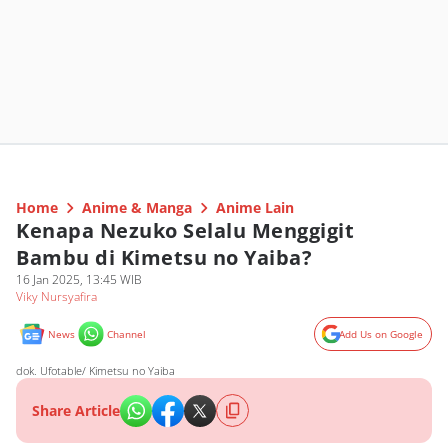
Home
Anime & Manga
Anime Lain
Kenapa Nezuko Selalu Menggigit
Bambu di Kimetsu no Yaiba?
16 Jan 2025, 13:45 WIB
Viky Nursyafira
News
Channel
Add Us on Google
dok. Ufotable/ Kimetsu no Yaiba
Share Article