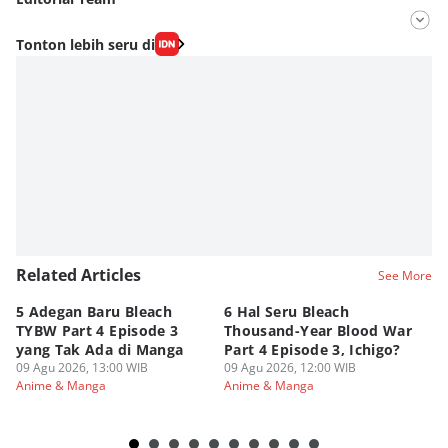
Editor
Tonton lebih seru di
Fahrul Razi Uni Nurullah
Editor
Fahreza Murnanda
Related Articles
See More
5 Adegan Baru Bleach
6 Hal Seru Bleach
Da
TYBW Part 4 Episode 3
Thousand-Year Blood War
Hu
yang Tak Ada di Manga
Part 4 Episode 3, Ichigo?
Sk
09 Agu 2026, 13:00 WIB
09 Agu 2026, 12:00 WIB
09
Anime & Manga
Anime & Manga
An