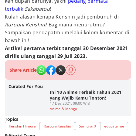
kehidupan barunya, yakni
pedang bermata
terbalik
Sakabatou
!
Itulah alasan kenapa Kenshin jadi pembunuh di
Rurouni Kenshin
? Bagimana menurutmu?
Sampaikan pendapatmu melalui kolom komentar di
bawah ini!
Artikel pertama terbit tanggal 30 Desember 2021
dirilis ulang tanggal 29 Juli 2023.
Share Article
Curated For You
Ini 10 Anime Terbaik Tahun 2021
yang Wajib Kamu Tonton!
17 Des 2021, 09:00 WIB
Anime & Manga
Topics
Kenshin Himura
Rurouni Kenshin
Samurai X
educate me
Editorial Team