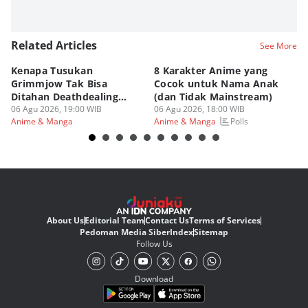
Related Articles
See More
Kenapa Tusukan
8 Karakter Anime yang
4
Grimmjow Tak Bisa
Cocok untuk Nama Anak
B
Ditahan Deathdealing
(dan Tidak Mainstream)
Te
Askin Bleach?
06 Agu 2026, 19:00 WIB
06 Agu 2026, 18:00 WIB
06
Polls
Anime & Manga
Anime & Manga
An
About Us
Editorial Team
Contact Us
Terms of Services
Pedoman Media Siber
Index
Sitemap
Follow Us
Download