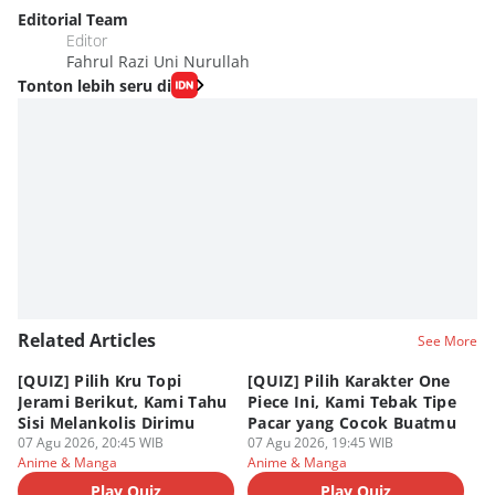
Editorial Team
Editor
Fahrul Razi Uni Nurullah
Tonton lebih seru di
Related Articles
See More
[QUIZ] Pilih Kru Topi
[QUIZ] Pilih Karakter One
7 
Jerami Berikut, Kami Tahu
Piece Ini, Kami Tebak Tipe
Ha
Sisi Melankolis Dirimu
Pacar yang Cocok Buatmu
Me
07 Agu 2026, 20:45 WIB
07 Agu 2026, 19:45 WIB
07
Anime & Manga
Anime & Manga
An
Play Quiz
Play Quiz