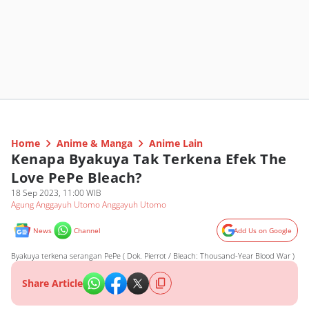
Home
Anime & Manga
Anime Lain
Kenapa Byakuya Tak Terkena Efek The
Love PePe Bleach?
18 Sep 2023, 11:00 WIB
Agung Anggayuh Utomo Anggayuh Utomo
News
Channel
Add Us on Google
Byakuya terkena serangan PePe ( Dok. Pierrot / Bleach: Thousand-Year Blood War )
Share Article