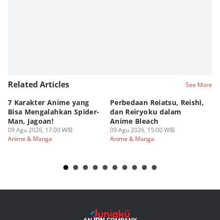
Agung Anggayuh Utomo Anggayuh Utomo
Related Articles
See More
7 Karakter Anime yang
Perbedaan Reiatsu, Reishi,
5 
Bisa Mengalahkan Spider-
dan Reiryoku dalam
TY
Man, Jagoan!
Anime Bleach
ya
09 Agu 2026, 17:00 WIB
09 Agu 2026, 15:00 WIB
09
Anime & Manga
Anime & Manga
An