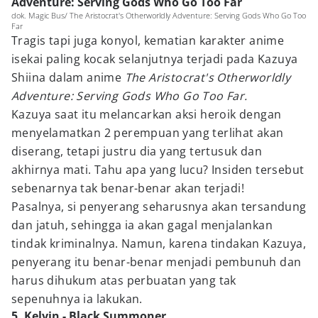
Adventure: Serving Gods Who Go Too Far
dok. Magic Bus/ The Aristocrat's Otherworldly Adventure: Serving Gods Who Go Too
Far
Tragis tapi juga konyol, kematian karakter anime
isekai paling kocak selanjutnya terjadi pada Kazuya
Shiina dalam anime
The Aristocrat's Otherworldly
Adventure: Serving Gods Who Go Too Far.
Kazuya saat itu melancarkan aksi heroik dengan
menyelamatkan 2 perempuan yang terlihat akan
diserang, tetapi justru dia yang tertusuk dan
akhirnya mati. Tahu apa yang lucu? Insiden tersebut
sebenarnya tak benar-benar akan terjadi!
Pasalnya, si penyerang seharusnya akan tersandung
dan jatuh, sehingga ia akan gagal menjalankan
tindak kriminalnya. Namun, karena tindakan Kazuya,
penyerang itu benar-benar menjadi pembunuh dan
harus dihukum atas perbuatan yang tak
sepenuhnya ia lakukan.
5. Kelvin - Black Summoner