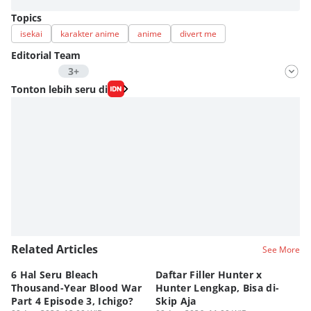
Topics
isekai
karakter anime
anime
divert me
Editorial Team
3+
Editor
Tonton lebih seru di
Nadia Agatha Pramesthi
Editor
Viky Nursyafira
Editor
Eddy Rusmanto
Related Articles
See More
6 Hal Seru Bleach
Daftar Filler Hunter x
24
Thousand-Year Blood War
Hunter Lengkap, Bisa di-
B
Part 4 Episode 3, Ichigo?
Skip Aja
hi