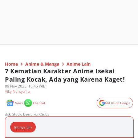
Home
Anime & Manga
Anime Lain
7 Kematian Karakter Anime Isekai
Paling Kocak, Ada yang Karena Kaget!
09 Nov 2025, 10:45 WIB
Viky Nursyafira
News
Channel
Add Us on Google
dok. Studio Deen/ KonoSuba
Intinya Sih