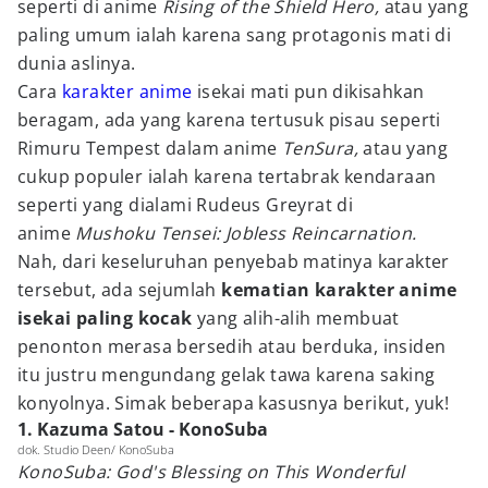
seperti di anime
Rising of the Shield Hero,
atau yang
paling umum ialah karena sang protagonis mati di
dunia aslinya.
Cara
karakter anime
isekai mati pun dikisahkan
beragam, ada yang karena tertusuk pisau seperti
Rimuru Tempest dalam anime
TenSura,
atau yang
cukup populer ialah karena tertabrak kendaraan
seperti yang dialami Rudeus Greyrat di
anime
Mushoku Tensei: Jobless Reincarnation.
Nah, dari keseluruhan penyebab matinya karakter
tersebut, ada sejumlah
kematian karakter anime
isekai paling kocak
yang alih-alih membuat
penonton merasa bersedih atau berduka, insiden
itu justru mengundang gelak tawa karena saking
konyolnya. Simak beberapa kasusnya berikut, yuk!
1. Kazuma Satou - KonoSuba
dok. Studio Deen/ KonoSuba
KonoSuba: God's Blessing on This Wonderful